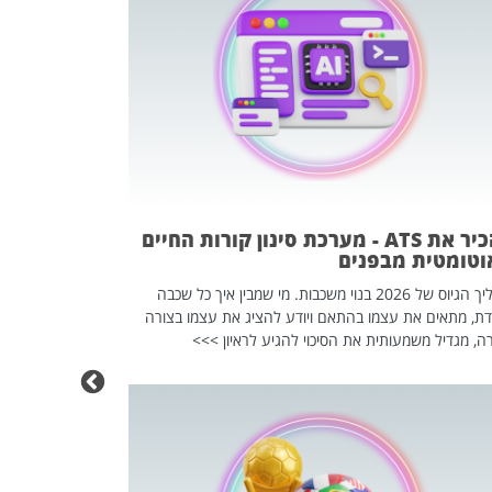
פוטרתם? כ
מה שנראה מצד א
וזו אולי הנקוד
מחוץ לארגון: פיטורים ב־2026 הם ל
להכיר את ATS - מערכת סינון קורות החיים
וטומטית מבפנים
תהליך הגיוס של 2026 בנוי משכבות. מי שמבין איך כל שכבה
דת, מתאים את עצמו בהתאם ויודע להציג את עצמו בצורה
ה, מגדיל משמעותית את הסיכוי להגיע לראיון >>>
מחפשים עב
שכדאי לכם 