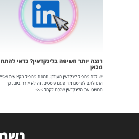
 לדעת להשתמש בזה?
 ב-2026, זו כתבה שהיא בגדר
רוצה יותר חשיפה בלינקדאין? כדאי להתחי
מכאן
יש לכם פרופיל לינקדאין מעודכן, תמונת פרופיל מקצועית ואפיל
התחלתם לפרסם מדי פעם פוסטים. זה לא יקרה ביום. כך
תחשפו את הלינקדאין שלכם לקהל >>>
נשמח