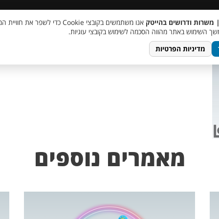
 שכר
סוכן AI
מבצע חבר מביא חבר
מעורבות חברתית
צור 
| משרות ודרושים בהייטק
אנו משתמשים בקובצי Cookie כדי לשפר את ח
TempletJobsWeb – 20
ך השימוש באתר מהווה הסכמה לשימוש בקובצי עוגיות.
מדיניות הפרטיות
מאמרים נוספים