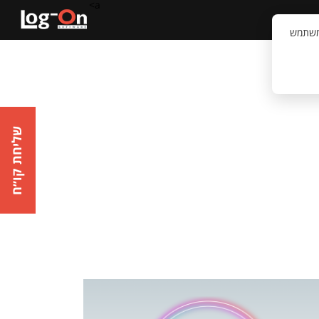
a>
קשר
וויית המשתמש
שליחת קו״ח