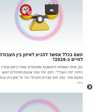
 המשחק
וא כלי שהופך
אז מה זה בדיוק
ים עליו? הכל
האם בכלל אפשר להגיע לאיזון בין העבודה
לחיים ב-2026?
עם, אחת השאלות הראשונות שמועמדים שאלו בראיון עבודה
הייתה "מה השכר?". היום, יותר ויותר אנשים מתחילים דווקא
במקום אחר. כמה ימים עובדים מהבית? הכל על איזון בית-עבוד
>>>
כה השקטה