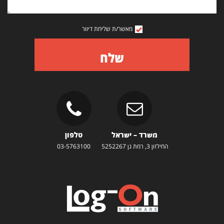
מאשר/ת שליחת דיוור
שלח
משרד – ישראל
טלפון
החילזון 3, רמת גן 5252267
03-5763100