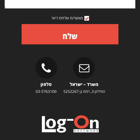
מאשר/ת שליחת דיוור
שלח
משרד – ישראל
טלפון
החילזון 3, רמת גן 5252267
03-5763100