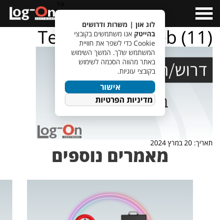
a>
Open
Menu
לוג און | משרות ודרושים
TempletJobsWeb (11)
בהייטק
אנו משתמשים בקובצי
Cookie כדי לשפר את חוויית
המשתמש שלך. המשך השימוש
באתר מהווה הסכמה לשימוש
בקובצי עוגיות.
אישור
מדיניות הפרטיות
תאריך: 20 במרץ 2024
מאמרים נוספים