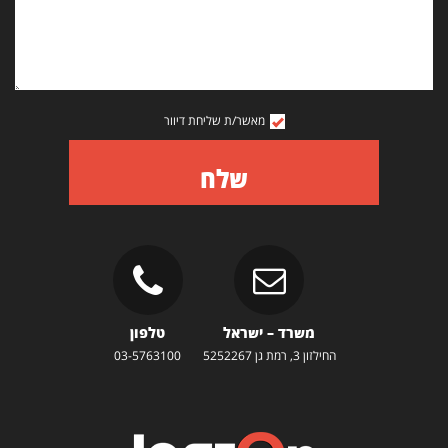
מאשר/ת שליחת דיוור
שלח
משרד – ישראל
טלפון
החילזון 3, רמת גן 5252267
03-5763100