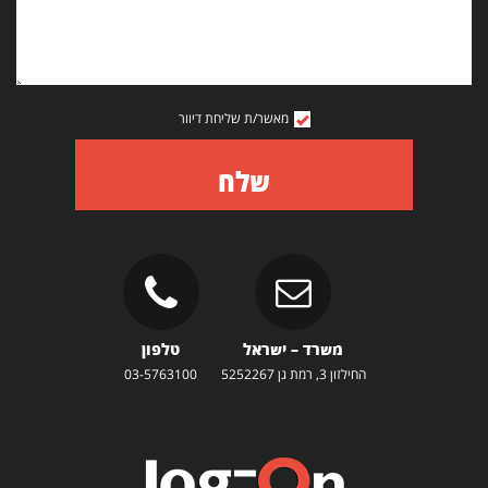
מאשר/ת שליחת דיוור
שלח
משרד – ישראל
טלפון
החילזון 3, רמת גן 5252267
03-5763100