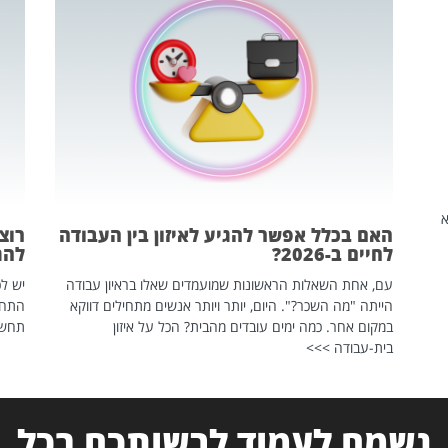
שהיא
האם בכלל אפשר להגיע לאיזון בין העבודה
רוצ
לחיים ב-2026?
להת
עם, אחת השאלות הראשונות שמועמדים שאלו בראיון עבודה
יש לכ
הייתה "מה השכר?". היום, יותר ויותר אנשים מתחילים דווקא
התחל
במקום אחר. כמה ימים עובדים מהבית? הכל על איזון
תחשפ
בית-עבודה >>>
נשמח לעמוד לרשותכם בכל