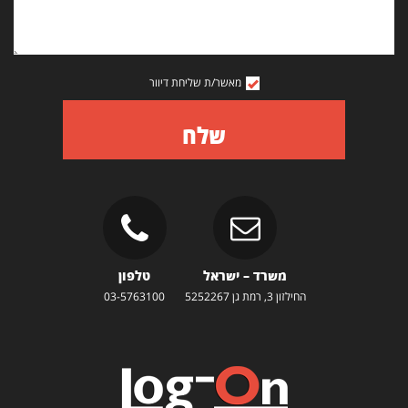
מאשר/ת שליחת דיוור
שלח
משרד – ישראל
טלפון
החילזון 3, רמת גן 5252267
03-5763100