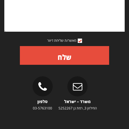
מאשר/ת שליחת דיוור
שלח
משרד – ישראל
טלפון
החילזון 3, רמת גן 5252267
03-5763100