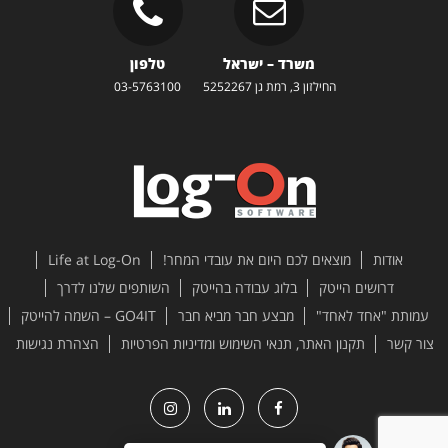
משרד – ישראל
טלפון
החילזון 3, רמת גן 5252267
03-5763100
אודות
מוצאים לכם היום את עובדי המחר!
Life at Log-On
דרושים הייטק
בלוג עבודה בהייטק
השותפים שלנו לדרך
עמותת "אחד לאחד"
מבצע חבר מביא חבר
GO4IT – השמה להייטק
צור קשר
תקנון האתר, תנאי השימוש ומדיניות הפרטיות
הצהרת נגישות