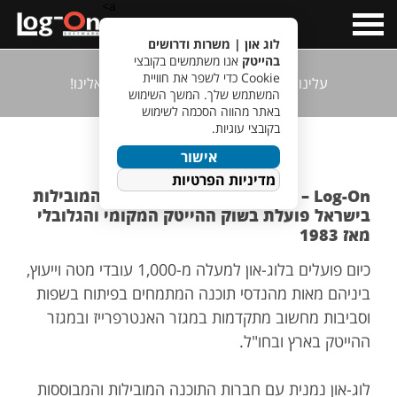
a>
Open
Menu
לוג און | משרות ודרושים
בהייטק
אנו משתמשים בקובצי
Cookie כדי לשפר את חוויית
עלינו
הנהלה
מכירות
גיוס
הצטרפו אלינו!
המשתמש שלך. המשך השימוש
באתר מהווה הסכמה לשימוש
בקובצי עוגיות.
קצת עלינו...
אישור
מדיניות הפרטיות
Log-On – מחברות התוכנה הוותיקות והמובילות
בישראל פועלת בשוק ההייטק המקומי והגלובלי
מאז 1983
כיום פועלים בלוג-און למעלה מ-1,000 עובדי מטה וייעוץ,
ביניהם מאות מהנדסי תוכנה המתמחים בפיתוח בשפות
וסביבות מחשוב מתקדמות במגזר האנטרפרייז ובמגזר
ההייטק בארץ ובחו"ל.
לוג-און נמנית עם חברות התוכנה המובילות והמבוססות