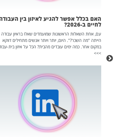
אז מה זה בדיוק
ים עליו? הכל
האם בכלל אפשר להגיע לאיזון בין העבודה
לחיים ב-2026?
עם, אחת השאלות הראשונות שמועמדים שאלו בראיון עבודה
הייתה "מה השכר?". היום, יותר ויותר אנשים מתחילים דווקא
במקום אחר. כמה ימים עובדים מהבית? הכל על איזון בית-עבוד
>>>
כה השקטה
 לדעת להשתמש בזה?
 ב-2026, זו כתבה שהיא בגדר