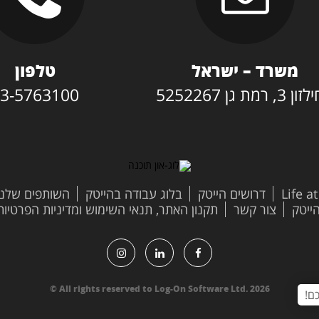
משרד – ישראל
טלפון
3, רמת גן 5252267
3-5763100
Life a
דרושים הייטק
בלוג עבודה בהייטק
השותפים שלנו
צור קשר
תקנון האתר, תנאי השימוש ומדיניות הפרטיות
All rights reserved to Log-On Software Ltd. 2026 ©
ם!