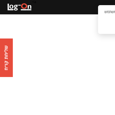
a>
קשר
וויית המשתמש
שליחת קו״ח