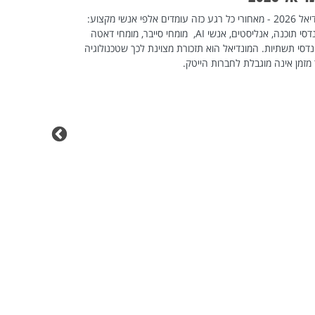
וזו אולי הנקוד
מונדיאל 2026 - מאחורי כל רגע כזה עומדים אלפי אנשי מקצוע:
מחוץ לארגון: פיטורים ב־2026 הם ל
מהנדסי תוכנה, אנליסטים, אנשי AI, מומחי סייבר, מומחי דאטה
דסי תשתיות. המונדיאל הוא תזכורת מצוינת לכך שטכנולוגיה
מזמן אינה מוגבלת לחברות הייטק.
מחפשים עב
שכדאי לכם 
אז אם אתם מחפש
לשפר את הלינקדא
האנשים שכדאי ל