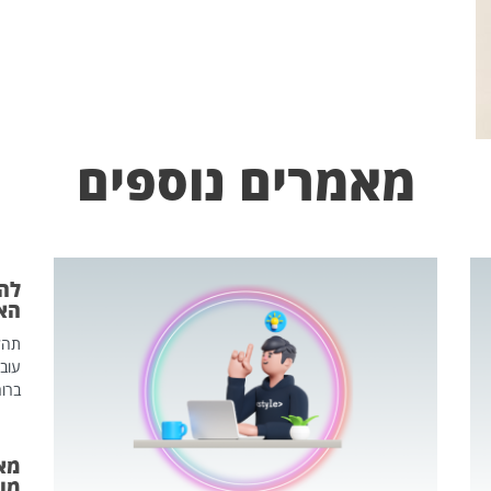
מאמרים נוספים
הא
עוב
ברור
מאח
מונד