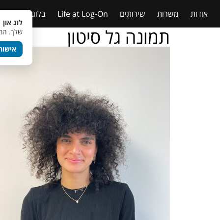
אודות
משרות
שירותים
Life at Log-On
בלוג
טבלאות
לוג און 
תמונה גל סיטון
שלך. המש
אישור