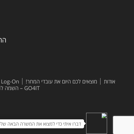
החילזון 
אודות
מוצאים לכם היום את עובדי המחר!
t Log-On
GO4IT – השמה להייטק
דברו איתי כדי למצוא את המשרה הבאה שלכ