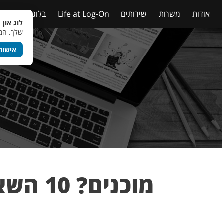
אודות
משרות
שירותים
Life at Log-On
בלוג
טבלאות
לוג און 
שלך. המש
אישור
מוכנים