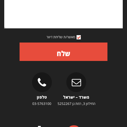
מאשר/ת שליחת דיוור
שלח
משרד – ישראל
טלפון
החילזון 3, רמת גן 5252267
03-5763100