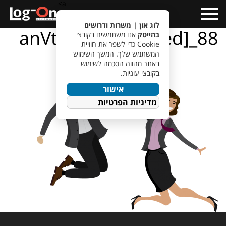
a>
Open
Menu
לוג און | משרות ודרושים
88_anVtcDI [Converted]
בהייטק
אנו משתמשים בקובצי
Cookie כדי לשפר את חוויית
המשתמש שלך. המשך השימוש
באתר מהווה הסכמה לשימוש
בקובצי עוגיות.
אישור
מדיניות הפרטיות