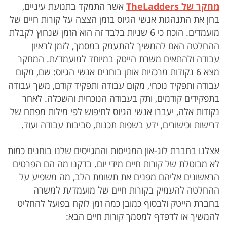
מחקר של TheLadders
אשר התמקד בתנועת עיניים,
בחן את התנהגות אנשי הגיוס בזמן הצצה על קורות חיים של
מועמדים. הוכח כי 6 שניות בלבד זה הוא הזמן שנחוץ לקבלת
ההחלטה האם להמשיך להתעמק במסמך, לזמן לראיון
עבודה ולהתאים משרת הייטק במיוחד למועמד/ת. המחקר
מצא 6 נקודות מרכזיות אותן בוחנים אנשי הגיוס: שם, מקום
עבודה ותפקיד נוכחי, מקום עבודה ותפקיד קודם, משך עבודה
בתפקידים קודמים, ותק בעבודה הנוכחית והשכלה. לאחר
נקודות אלה, יעברו אנשי הגיוס לחיפוש לפי מילות מפתח של
דרישות וכישורים, ידע בשפות תכנות, סביבות עבודה ועוד.
אצלנו בחברת לוג-און המגייסות והמגייסים שלנו בוחנים כמות
לא מבוטלת של קורות חיים מידי יום. בדקנו מה הם הפרטים
הראשונים אליהם מפנים את תשומת הלב, מה משפיע על
ההחלטה להעמיק בקורות חיים של מועמד/ת למשרה
בחברת הייטק ולבסוף כמובן כמה זמן לוקח בפועל להחליט
להמשיך או לדפדף למסמך קורות חיים הבא: