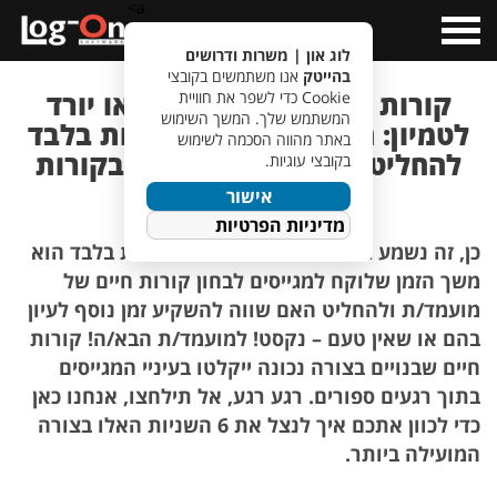
a>
Open
Menu
לוג און | משרות ודרושים
בהייטק
אנו משתמשים בקובצי
קורות חיים – מוזמן לראיון או יורד
Cookie כדי לשפר את חוויית
המשתמש שלך. המשך השימוש
לטמיון: הידעת שלוקח 6 שניות בלבד
באתר מהווה הסכמה לשימוש
להחליט האם להמשיך לעיין בקורות
בקובצי עוגיות.
החיים שלך?
אישור
מדיניות הפרטיות
כן, זה נשמע מוגזם אבל זה מוכח – 6 שניות בלבד הוא
משך הזמן שלוקח למגייסים לבחון קורות חיים של
מועמד/ת ולהחליט האם שווה להשקיע זמן נוסף לעיון
בהם או שאין טעם – נקסט! למועמד/ת הבא/ה! קורות
חיים שבנויים בצורה נכונה ייקלטו בעיניי המגייסים
בתוך רגעים ספורים. רגע רגע, אל תילחצו, אנחנו כאן
כדי לכוון אתכם איך לנצל את 6 השניות האלו בצורה
המועילה ביותר.