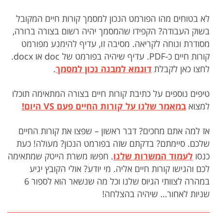
לא בטוחים מהו הפורמט הנכון למסמך קורות חיים המקובל
בשוק העבודה? הקפידו שהמסמך יהיה רשום בצורה ברורה,
מסודרת ונוחה לקריאה. מסיבה זו, עדיף להימנע מפורמט
קורות חיים כ-PDF. עדיף שיהיה בפורמט של doc או docx.
לחצו כאן לקבלת
דוגמא למבנה נכון למסמך
.
טיפים נוספים על כתיבת קורות חיים בצורה המתאימה תוכלו
למצוא
במאמר שלנו על קורות החיים פעם VS היום!
אז למה אתם מחכים? דבר ראשון – שפצו את קורות החיים
שלכם. סיימתם? בדקתם שזה בפורמט הנכון? מעולה! כעת
כנסו
לעמוד המשרות שלנו
. חפשו משרת הייטק שמתאימה
לכם והגישו קורות חיים אליה. מי יודע? אולי הקובץ יגיע
במהרה לצוותי הגיוס שלנו וכל מה שנשאר הוא לספור 6
שניות לאחור… שיהיה בהצלחה!