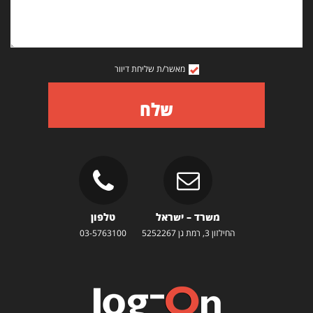
מאשר/ת שליחת דיוור
שלח
משרד – ישראל
טלפון
החילזון 3, רמת גן 5252267
03-5763100