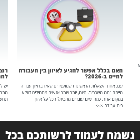
שהיא
האם בכלל אפשר להגיע לאיזון בין העבודה
רוצ
לחיים ב-2026?
להת
עם, אחת השאלות הראשונות שמועמדים שאלו בראיון עבודה
יש לכ
הייתה "מה השכר?". היום, יותר ויותר אנשים מתחילים דווקא
התחל
במקום אחר. כמה ימים עובדים מהבית? הכל על איזון
תחשפ
בית-עבודה >>>
נשמח לעמוד לרשותכם בכל