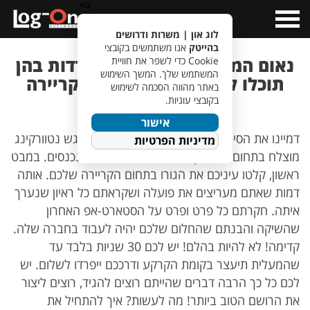
a>
Open
Menu
לוג און | משרות ודרושים
בהייטק
אנו משתמשים בקובצי
נאום המעלית – השניות הבודדות בהן
Cookie כדי לשפר את חוויית
המשתמש שלך. המשך השימוש
תוכלו להשתמש כמקפצה לקריירה
באתר מהווה הסכמה לשימוש
שלכם!
בקובצי עוגיות.
אישור
דמיינו את הסיטואציה הבאה: אתם יוצאים ממפגש נטוורקינג
מדיניות הפרטיות
מוצלח בתחום ההייטק. המעלית הגיעה ואתם נכנסים. במבט
ראשון, קלטו עיניכם את הגורו בתחום הקריירה שלכם. אותה
דמות שאתם מעריצים את פועלה ושקראתם כל ראיון שנערך
איתה. חקרתם כל פרט ופרט על הסטארט-אפ האחרון
שהשיקה והבנתם שהחלום שלכם יהיה לעבוד בחברה שלה.
קדימה! לא להיות בהלם! יש לכם 30 שניות בלבד עד
שהמעלית תיעצר בקומת הקרקע ודרככם ייפרדו לשלום. יש
לכם כל כך הרבה דברים שהייתם רוצים להגיד, רוצים ליצור
את הרושם הטוב ביותר! מה לעשות? איך להתחיל את