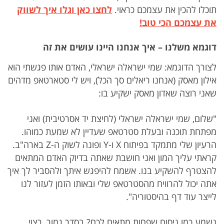
תוכלו להכין את עצמכם כראוי.
לחצו כאן וגלו איך לשווק
את עצמכם הכי טוב!
דוגמא משלנו – איך אנחנו היינו עושים את זה
לצורך הדוגמא: שמי ישראלה ישראלי, האדם אותו פגשתי הוא
אילון מאסק (אנחנו ריאלים סך הכל), ויש לי סטארטאפ מדהים
שאני רוצה שאדון מאסק ישקיע בו:
"שלום, שמי ישראלה ישראלי (לחיצת יד אסרטיבית) ואני
מפתחת תוכנה ובעלת סטרטאפ שעדיין לא שמעת כמוהו.
הרעיון שלי מתמקד בפיתוח X ו-Y ופונה לשוק ה-Z בארה"ב.
קראתי עליך המון ואני חושבת שאתה בדיוק האדם המתאים
להצטרף להשקיע בנו. אשמח להיפגש איתך ולהסביר לך איך
אתה יכול להרוויח מהסטרטאפ שלי ובאותו הזמן לעזור לנו
לייצר עוד דף בהיסטוריה".
נשמע כמו ניסוח שפחות מתאים לכם? בסדר גמור, רצוי