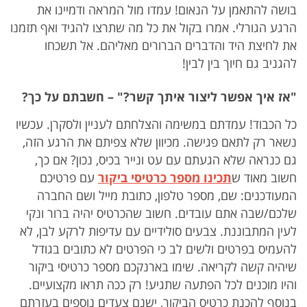
בושה להתאמן על הנאום! עמדו מול המראה ודמיינו את
הרגע הגורלי. אמרו בקול את כל מה שתרצו להגיד ואף תזמנו
את לחיצת היד והדברים הברורים מאליהם. אל תשכחו
להגניב גם חיוך בין לבין!
"אז איך אפשר ליצור איתך קשר?" – חשבתם על כך?
כל הכבוד! עמדתם במשימה והצלחתם לעניין ולסקרן. עכשיו
נשאר רק לתאם פגישה. מכיוון שלא צפיתם את הרגע הזה,
גם כנראה שלא הגעתם עם עט ונייר בכיס, נכון? אם כך,
חשוב מאוד ש
תכינו מספר כרטיסי ביקור
עם פרטיכם
המעודכנים: שם, מספר טלפון, כתובת מייל ושם החברה
שלכם/שבה אתם עובדים. חשוב שהכרטיס יהיה ברור ונקי
לעין המתבוננת. צבעים סולידיים עם עדיפות לרקע לבן, לא
להעמיס בפרטים ולשים לב כי הפרטים לא כתובים בגודל
שיהיה קשה לקריאה. שימו בארנקכם מספר כרטיסי ביקור
והיו מוכנים לכל הפתעה שתגיע! רק ככה תראו מקצועיים.
בנוסף להכנת כרטיס הביקור, ישנם צעדים נוספים בעזרתם