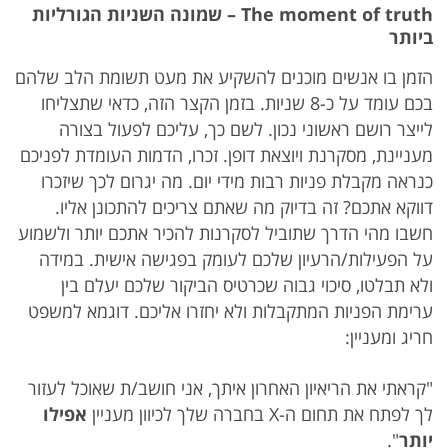
The moment of truth – שמונה
השניות הגורליות
ביותר
הזמן בו אנשים מוכנים להשקיע את מעט תשומת הלב שלהם
בכם עומד על כ-8 שניות. בזמן הקצר הזה, כדאי שתצליחו
לייצר רושם ראשוני נכון. לשם כך, עליכם לפעול בצורה
מעניינת, מסקרנת ויוצאת דופן. זכרו, הדמות העומדת לפניכם
כנראה מקבלת פניות רבות מידי יום. מה יגרום לכך שיזכרו
דווקא אתכם? זה בדיוק מה שאתם צריכים להתכונן אליו.
חשבו מהי הדרך שתוביל לסקרנות להכיר אתכם יותר ולשמוע
על הפעילות/הרעיון שלכם לעומק בפגישה אישית. במידה
ולא תבלטו, סיכוי גבוה שכרטיס הביקור שלכם יעלם בין
ערימת הפניות המתקבלות ולא יחזרו אליכם. דוגמא למשפט
חריג ומעניין:
"קראתי את הריאיון האחרון איתך, אני חושב/ת שאוכל לעזור
לך לפתח את תחום ה-X בחברה שלך לכיוון מעניין
אפילו
יותר
".