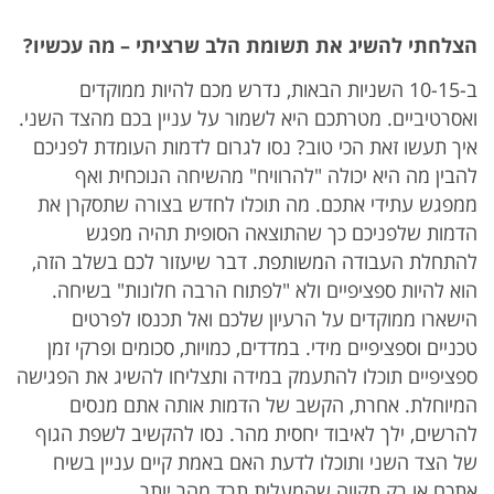
הצלחתי להשיג את תשומת הלב שרציתי – מה עכשיו?
ב-10-15 השניות הבאות, נדרש מכם להיות ממוקדים
ואסרטיביים. מטרתכם היא לשמור על עניין בכם מהצד השני.
איך תעשו זאת הכי טוב? נסו לגרום לדמות העומדת לפניכם
להבין מה היא יכולה "להרוויח" מהשיחה הנוכחית ואף
ממפגש עתידי אתכם. מה תוכלו לחדש בצורה שתסקרן את
הדמות שלפניכם כך שהתוצאה הסופית תהיה מפגש
להתחלת העבודה המשותפת. דבר שיעזור לכם בשלב הזה,
הוא להיות ספציפיים ולא "לפתוח הרבה חלונות" בשיחה.
הישארו ממוקדים על הרעיון שלכם ואל תכנסו לפרטים
טכניים וספציפיים מידי. במדדים, כמויות, סכומים ופרקי זמן
ספציפיים תוכלו להתעמק במידה ותצליחו להשיג את הפגישה
המיוחלת. אחרת, הקשב של הדמות אותה אתם מנסים
להרשים, ילך לאיבוד יחסית מהר. נסו להקשיב לשפת הגוף
של הצד השני ותוכלו לדעת האם באמת קיים עניין בשיח
אתכם או רק תקווה שהמעלית תרד מהר יותר.