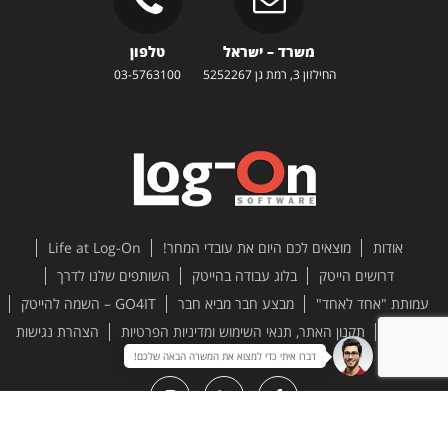
משרד – ישראל
טלפון
החילזון 3, רמת גן 5252267
03-5763100
אודות
מוצאים לכם היום את עובדי המחר!
Life at Log-On
דרושים הייטק
בלוג עבודה בהייטק
השותפים שלנו לדרך
עמותת "אחד לאחד"
מבצע חבר מביא חבר
GO4IT – השמה להייטק
צור קשר
תקנון האתר, תנאי השימוש ומדיניות הפרטיות
הצהרת נגישות
דברו איתי כדי למצוא את המשרה הבאה שלכם!
All rights reserved to Log-On Software Ltd. 2026 ©