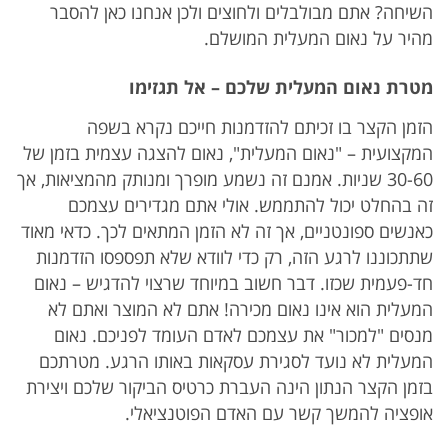
השיחה? אתם מבולבלים ולחוצים ולכן אנחנו כאן להסבר
מהיר על נאום המעלית המושלם.
מטרת נאום המעלית שלכם – אל תגזימו
הזמן הקצר בו זכיתם להזדמנות חייכם נקרא בשפה
המקצועית – "נאום המעלית", נאום להצגה עצמית בזמן של
30-60 שניות. אמנם זה נשמע מופרך ומנותק מהמציאות, אך
זה בהחלט יכול להתממש. אולי אתם מגדירים עצמכם
כאנשים ספונטניים, אך זה לא הזמן המתאים לכך. כדאי מאוד
שתתכוננו לרגע הזה, רק כדי לוודא שלא תפספסו הזדמנות
חד-פעמית שכזו. דבר חשוב במיוחד שרצוי להדגיש – נאום
המעלית הוא אינו נאום מכירה! אתם לא המוצר ואתם לא
מנסים "למכור" את עצמכם לאדם העומד לפניכם. נאום
המעלית לא נועד לסגירת עסקאות באותו הרגע. מטרתכם
בזמן הקצר הנתון הינה העברת כרטיס הביקור שלכם ויצירת
אופציה להמשך קשר עם האדם הפוטנציאלי.