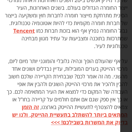
של 13 מיליון אנשים ב-20 השנים האחרונות ולאחת ממרכזי
צור החומרה הגדולים בעולם. בשנים האחרונות, העיר
ינית מתרחקת מייצור חומרה לחברות חוץ ומשקיעה בייצור
 חברות חומרה מקומיות כדי להיות אוטונומיה טכנולוגית.
ול החומרה נפרץ אף הוא בזכות חברות כמו
Tencent
תרכזות בתוכנה ומצביעות על עתיד מגוון מבחינה
ולוגיות לעיר.
אף שהעולם הופך ונהיה גלובלי והומוגני יותר מיום ליום,
כזי ההייטק בערים המובילות, עדיין נבדלים ושונים אחד
שני. מה זה אומר לכם? שבבחירת הקריירה שלכם חשוב
ין ולהכיר את מרכזי ההייטק השונים ולהבין את אופי
בודה של המקום כדי למצוא את העיר המתאימה לכם. כך
 כך אין ספק שגם אם אתם חולמים על קריירה בחו"ל או
אים להצטרף לתעשיית ההייטק בארצנו,
זה הזמן
תאים ביותר להשתלב בתעשיית ההייטק, ולנו יש
יוק את המשרות בשבילכם! >>>