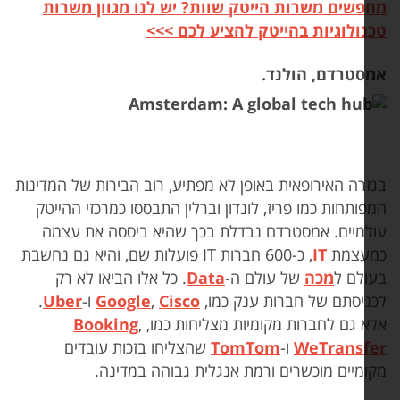
פשים משרות הייטק שוות? יש לנו מגוון משרות
נולוגיות בהייטק להציע לכם >>>
סטרדם, הולנד.
זרה האירופאית באופן לא מפתיע, רוב הבירות של המדינות
ותחות כמו פריז, לונדון וברלין התבססו כמרכזי ההייטק
למיים. אמסטרדם נבדלת בכך שהיא ביססה את עצמה
עצמת
T
I
, כ-600 חברות IT פועלות שם, והיא גם נחשבת
ולם ל
מכה
של עולם ה-
Data
. כל אלו הביאו לא רק
ניסתם של חברות ענק כמו,
Cisco
,
Google
ו-
ber
U
.
א גם לחברות מקומיות מצליחות כמו,
,
Booking
eTransf
W
ו-
omTom
T
שהצליחו בזכות עובדים
ומיים מוכשרים ורמת אנגלית גבוהה במדינה.