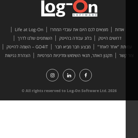
אודות
מוצאים לכם היום את עובדי המחר!
Life at Log-On
דרושים הייטק
בלוג עבודה בהייטק
השותפים שלנו לדרך
ותת "אחד לאחד"
מבצע חבר מביא חבר
GO4IT – השמה להייטק
 קשר
תקנון האתר, תנאי השימוש ומדיניות הפרטיות
הצהרת נגישות
All rights reserved to Log-On Software Ltd. 2026 ©