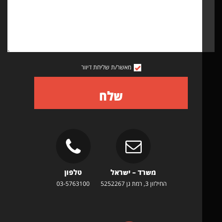
מאשר/ת שליחת דיוור
שלח
משרד – ישראל
טלפון
החילזון 3, רמת גן 5252267
03-5763100