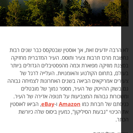
 הרבה יודעים זאת, אך אוסטין שבטקסס כבר שנים רבות
שבת מרכז תרבות צעיר ותוסס. העיר המדברית מחזיקה
צנת מוזיקה מפוארת וכמה מהפסטיבלים הגדולים ביותר
ולם, בתחום הקולנוע והאומנויות. העלייה לרגל של
ירים אמריקאים הביאה בשנים האחרונות לצמיחה גבוהה
 בשוק ההייטק של העיר, מספר נמוך של מובטלים
שכורות גבוהות המצביעות על תנופה אדירה של העיר.
יסתם של חברות כמו
Amazon
ו-
eBay
, הביאו לאוסטין
הכינוי "גבעות הסיליקון", כמעין ביסוס שלה כיורשת
תר.