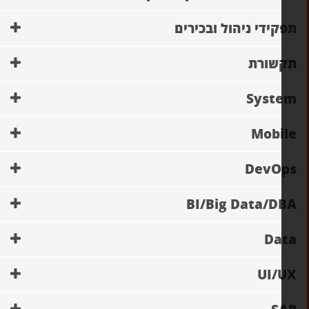
קידי ניהול ובכירים
שורת
Syste
Mobi
DevOp
BI/Big Data/D
Da
UI/