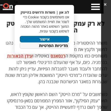
a>
Open
Clos
Me
Menu
לוג און | משרות ודרושים בהייטק
אנו משתמשים בקובצי Cookie כדי
א רק עמק הסילקון – מרכזי ההייטק
לשפר את חוויית המשתמש שלך.
המשך השימוש באתר מהווה הסכמה
המובילים בעולם
לשימוש בקובצי עוגיות.
אישור
חר ההיסטוריה מהפכות אינטלקטואליות וטכנולוגיות נהגו
מדיניות הפרטיות
שוך ולקבץ את מירב הכישרונות והמוחות למרחבים
ותפים כמו בתקופת ה
רנסאנס
באיטליה ו
עידן הנאורות
רמניה. כיום, על אף שהעולם הדיגיטלי מאפשר לנו
תחבר ולעבוד מעבר למגבלות הפיזיות, עדיין ניתן לזהות
ים שהוגדרו כ"מרכזי הייטק" המושכות אליהן חברות שונות
עזרות במאגר הכישרונות שנבנה בהן.
חושבים על "מרכז הייטק" השם הראשון שקופץ לראש,
א "עמק הסילקון", אזור המפרץ המפורסם בסאן-פרנסיסקו
פך לשם נרדף לתעשיית ההייטק. אך עם כל הכבוד