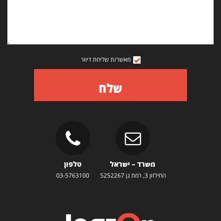
מאשר/ת שליחת דיוור
שלח
משרד – ישראל
טלפון
החילזון 3, רמת גן 5252267
03-5763100