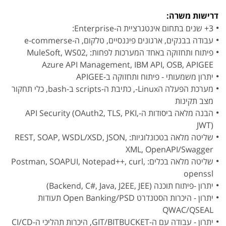
דרישות משרה:
3+ שנים בתחום אינטגרציית ה-Enterprise:
עבודה בבנקים, ארגונים פיננסיים, טלקום, ה-e-commerse
פיתוח ותחזוקה באחד המערכות לפחות: MuleSoft, WS02,
Azure API Management, IBM API, OSB, APIGEE
יתרון משמעותי - פיתוח ותחזוקה ב-APIGEE
מערכת הפעלה הLinux-, כתיבת ה-scripts ב-bash, כלי תחקור
מצב תקינות
הבנה מלאה ביסודות ה-API Security (OAuth2, TLS, PKI,
JWT)
שליטה מלאה בטכונלוגיות: REST, SOAP, WSDL/XSD, JSON,
XML, OpenAPI/Swagger
שליטה מלאה בכלים: Postman, SOAPUI, Notepad++, curl,
openssl
יתרון -פיתוח תוכנה (Backend, C#, Java, J2EE, JEE)
יתרון - היכרות הסטנדרט Open Banking/PSD תעודות
QWAC/QSEAL
יתרון - עבודה עם ה-GIT/BITBUCKET, היכרות תהליכי ה-CI/CD