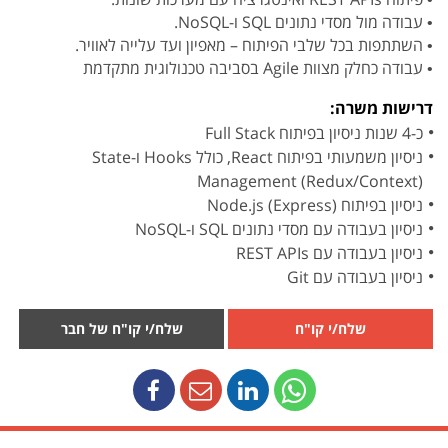
• עבודה מול מסדי נתונים SQL ו-NoSQL.
• השתתפות בכל שלבי הפיתוח – מאפיון ועד עלייה לאוויר.
• עבודה כחלק מצוות Agile בסביבה טכנולוגית מתקדמת
דרישות משרה:
כ-4 שנות ניסיון בפיתוח Full Stack
ניסיון משמעותי בפיתוח React, כולל Hooks ו-State
Management (Redux/Context)
ניסיון בפיתוח Node.js (Express)
ניסיון בעבודה עם מסדי נתונים SQL ו-NoSQL
ניסיון בעבודה עם REST APIs
ניסיון בעבודה עם Git
שלח/י קו"ח
שלח/י קו"ח של חבר