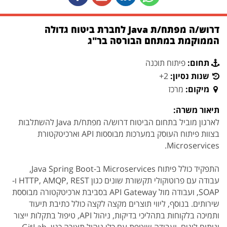
דרוש/ה מפתח/ת Java לחברת ביטוח גדולה
הממוקמת במתחם הבורסה בר"ג
תחום:
פיתוח תוכנה
שנות נסיון:
2+
מיקום:
מרכז
תיאור משרה:
לארגון מוביל בתחום הביטוח דרוש/ה מפתח/ת Java להשתלבות
בצוות פיתוח העוסק במערכות מבוססות API וארכיטקטורת
Microservices.
התפקיד כולל פיתוח Microservices ב-Java Spring Boot,
עבודה עם פרוטוקולי תקשורת שונים כגון HTTP, AMQP, REST ו-
SOAP, ועבודה מול API Gateway בסביבת ארכיטקטורה מבוססת
שירותים. בנוסף, ליווי תוצרים מקצה לקצה כולל כתיבת תיעוד
ותמיכה בלקוחות בתהליכי בדיקות, ניהול API, טיפול בתקלות ייצור