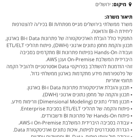
מיקום:
ירושלים
תיאור משרה:
משרד ממשלתי בירושלים מגייס מפתח/ת BI בכיר/ה להצטרפות
ליחידת ה-BI והדאטה.
התפקיד כולל הובלת הארכיטקטורה של פתרונות Data ו-BI בארגון,
תכנון והקמת מחסן נתונים ארגוני (DWH), פיתוח תהליכי ETL/ELT
ועבודה Hands-On בפיתוח פתרונות BI מתקדמים בסביבה
היברידית המשלבת On-Premise וענן AWS.
זוהי הזדמנות להשתלב בפרויקטי Data אסטרטגיים ולהוביל הקמה
של פלטפורמות מידע מתקדמות בארגון ממשלתי גדול.
תחומי אחריות
• תכנון והובלת ארכיטקטורת פתרונות Data ו-BI בארגון.
• תכנון והקמה של מחסן נתונים ארגוני (DWH).
• תכנון מודלי נתונים (Dimensional Modeling) וזרימות מידע.
• פיתוח והקמה של תהליכי ETL/ELT בסביבת Enterprise.
• פיתוח Hands-On של פתרונות BI ודשבורדים.
• עבודה בסביבה היברידית המשלבת On-Premise ו-AWS.
• הגדרת סטנדרטים לפיתוח, איכות נתונים וארכיטקטורת Data.
• עבודה מול צוותי פיתוח, BI, Data וממשקים עסקיים.