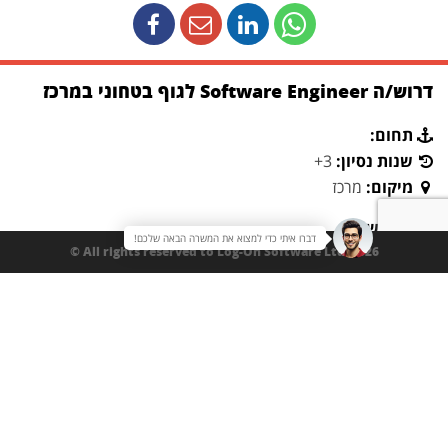
דרוש/ה Software Engineer לגוף בטחוני במרכז
תחום:
שנות נסיון:
3+
מיקום:
מרכז
תיאור משרה:
דברו איתי כדי למצוא את המשרה הבאה שלכם!
במסגרת התפקיד:
All rights reserved to Log-On Software Ltd. 2026 ©
פיתוח תוכנה בשפות C++/C#/C במסגרת צוות העוסק במערכות
ביטחוניות מתקדמות
עבודה על מערכות מבצעיות בסביבת Windows
פיתוח והטמעה של יכולות חדשות תוך עמידה בדרישות ביצועים
ואמינות
שילוב בעבודת צוות רב-תחומית, כולל ממשקים עם צוותי חומרה,
בדיקות והנדסת מערכת