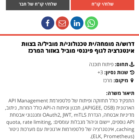
שלח/י קו"ח
שלח/י קו"ח של חבר
דרוש/ה מומחה/ית טכנולוגי/ת מוביל/ה בצוות
אינטגרציה לגוף פיננסי מוביל באזור המרכז
תחום:
פיתוח תוכנה
שנות נסיון:
3+
מיקום:
מרכז
תיאור משרה:
התפקיד כולל תחזוקה ופיתוח של פלטפורמת API Management
הארגונית (APIGEE, OSB), תכנון ופיתוח ה-API כולל המרות, ניתוב,
מדיניות אבטחה, הגדרת OAuth2, JWT, mTLS ומנגנוני אבטחת
API נוספים, יישום וניהול מגבלות עומסים: quota, rate limiting,
caching, אינטגרציה של פלטפורמות ארגוניות עם מערכות ניטור
(ELK, Prometheus).