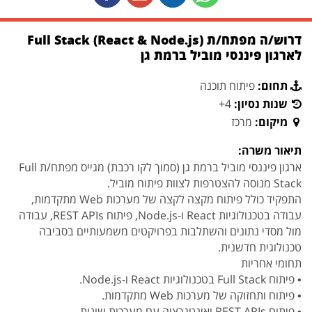
דרוש/ה מפתח/ת Full Stack (React & Node.js)
לארגון פיננסי מוביל ברמת גן
תחום:
פיתוח תוכנה
שנות נסיון:
4+
מיקום:
מרכז
תיאור משרה:
ארגון פיננסי מוביל ברמת גן (סמוך לקו רכבת) מגייס מפתח/ת Full
Stack מנוסה להצטרפות לצוות פיתוח מוביל.
התפקיד כולל פיתוח מקצה לקצה של מערכות Web מתקדמות,
עבודה בטכנולוגיות React ו-Node.js, פיתוח REST APIs, עבודה
מול מסדי נתונים והשתלבות בפרויקטים משמעותיים בסביבה
טכנולוגית חדשנית.
תחומי אחריות
• פיתוח Full Stack בטכנולוגיות React ו-Node.js.
• פיתוח ותחזוקה של מערכות Web מתקדמות.
• פיתוח REST APIs ואינטגרציה עם מערכות שונות.