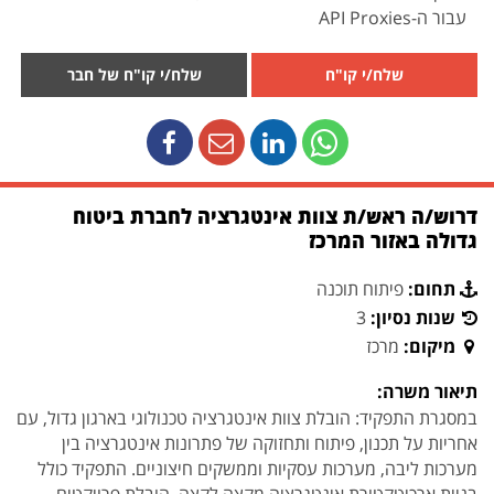
עבור ה-API Proxies
שלח/י קו"ח
שלח/י קו"ח של חבר
דרוש/ה ראש/ת צוות אינטגרציה לחברת ביטוח
גדולה באזור המרכז
תחום:
פיתוח תוכנה
שנות נסיון:
3ּ
מיקום:
מרכז
תיאור משרה:
במסגרת התפקיד: הובלת צוות אינטגרציה טכנולוגי בארגון גדול, עם
אחריות על תכנון, פיתוח ותחזוקה של פתרונות אינטגרציה בין
מערכות ליבה, מערכות עסקיות וממשקים חיצוניים. התפקיד כולל