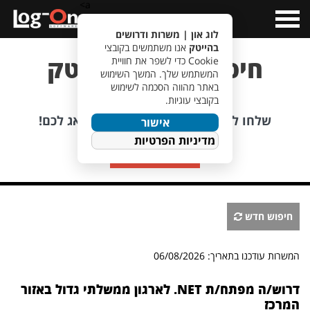
a>
Open
Menu
לוג און | משרות ודרושים
בהייטק
אנו משתמשים בקובצי
חיפוש משרות הייטק
Cookie כדי לשפר את חוויית
המשתמש שלך. המשך השימוש
באתר מהווה הסכמה לשימוש
בקובצי עוגיות.
לא מוצאים משרה מתאימה?
שלחו לנו קורות חיים, אנחנו כבר נדאג לכם!
אישור
מדיניות הפרטיות
שליחת קורות חיים
חיפוש חדש
המשרות עודכנו בתאריך: 06/08/2026
דרוש/ה מפתח/ת NET. לארגון ממשלתי גדול באזור
המרכז