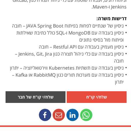
וניתוח לוגים, ועבודה שוטפת עם כלי ניהול תצורה כגון GitLab,
Jenkins ו-Maven.
דרישות משרה:
ניסיון של שנתיים לפחות בפיתוח JAVA Spring Boot – חובה
ניסיון בעבודה עם MongoDB ו-SQL כולל כתיבת שאילתות
ופיתוח מול בסיסי נתונים
ניסיון מעמיק בעבודה עם Restful API – חובה
ניסיון בעבודה עם כלי ניהול תצורה כגון Jenkins, Git, Jira –
חובה
ניסיון בעבודה עם תשתיות Kubernetes ווירטואליזציה – יתרון
ניסיון בעבודה עם מערכות תורים כגון RabbitMQ או Kafka –
יתרון
שלח/י קו"ח
שלח/י קו"ח של חבר