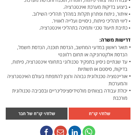
• עבודה מול צוותי פיתוח, חומרה, תוכנה והנדסת מערכת.
• ביצוע בדיקות מערכת ואינטגרציה.
• איתור, ניתוח ופתרון תקלות במהלך תהליכי השילוב.
• ליווי תהליכי פיתוח, ניסויים ועלייה לאוויר.
• כתיבת תיעוד טכני ותמיכה בתהליכי אינטגרציה.
דרישות משרה:
תואר ראשון במדעי המחשב, הנדסת תוכנה, הנדסת חשמל,
הנדסת אלקטרוניקה או תחום רלוונטי
עד שנתיים ניסיון בתפקיד טכנולוגי בתחומי אינטגרציה, פיתוח,
בדיקות, סיסטם או תשתיות
אוריינטציה טכנולוגית גבוהה ורצון להתפתח בעולם האינטגרציה
והמערכות
יכולת עבודה בצוותים מולטידיסציפלינריים ובסביבה טכנולוגית
מורכבת
שלח/י קו"ח
שלח/י קו"ח של חבר