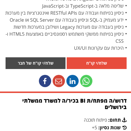
שליטה מלאה ב-TypeScript וב-JavaScript
ניסיון בפיתוח ועבודה עם RESTful APIs ואינטגרציות בין מערכות
ידע מעמיק ב-SQL וניסיון בעבודה עם SQL Server או Oracle
ניסיון בעבודה עם מערכות Legacy ושילובן במערכות חדשות
ניסיון בפיתוח ממשקי משתמש רספונסיביים באמצעות HTML5 ו-
CSS
היכרות עם עקרונות UX/UI
שלח/י קו"ח
שלח/י קו"ח של חבר
דרוש/ה מפתח/ת BI בכיר/ה למשרד ממשלתי
בירושלים
תחום:
פיתוח תוכנה
שנות נסיון:
5+