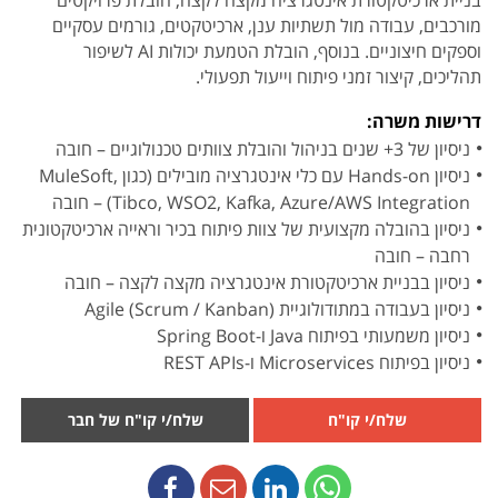
בניית ארכיטקטורת אינטגרציה מקצה לקצה, הובלת פרויקטים
מורכבים, עבודה מול תשתיות ענן, ארכיטקטים, גורמים עסקיים
וספקים חיצוניים. בנוסף, הובלת הטמעת יכולות AI לשיפור
תהליכים, קיצור זמני פיתוח וייעול תפעולי.
דרישות משרה:
ניסיון של 3+ שנים בניהול והובלת צוותים טכנולוגיים – חובה
ניסיון Hands-on עם כלי אינטגרציה מובילים (כגון MuleSoft,
Tibco, WSO2, Kafka, Azure/AWS Integration) – חובה
ניסיון בהובלה מקצועית של צוות פיתוח בכיר וראייה ארכיטקטונית
רחבה – חובה
ניסיון בבניית ארכיטקטורת אינטגרציה מקצה לקצה – חובה
ניסיון בעבודה במתודולוגיית Agile (Scrum / Kanban)
ניסיון משמעותי בפיתוח Java ו-Spring Boot
ניסיון בפיתוח Microservices ו-REST APIs
שלח/י קו"ח
שלח/י קו"ח של חבר