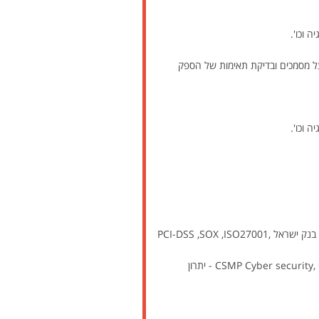
 וכו'.
ל מסמכים ובדיקת תאימות של הספק
 וכו'.
היכרות עם דרישות רגולציה, הוראות נ.ב.ת-ים, נהלים ותקינה בנושא אבטחת המידע חובה כגון: חוק הגנת הפרטיות, דרישות בנק ישראל PCI-DSS ,SOX ,ISO27001,