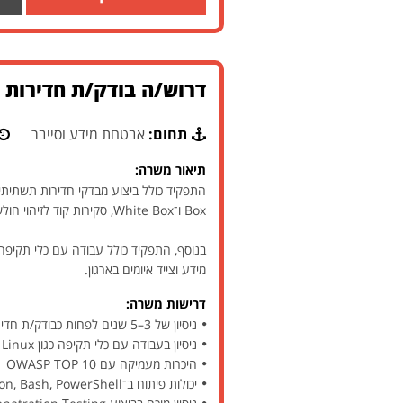
דרוש/ה בודק/ת חדירות ל
תחום:
אבטחת מידע וסייבר
תיאור משרה:
Box ו־White Box, סקירות קוד לזיהוי חולשות אבטחה ומתן מומחיות מקצועית בתחומי התקיפה והסייבר.
מידע וצייד איומים בארגון.
דרישות משרה:
ניסיון של 3–5 שנים לפחות כבודק/ת חדירות Hands-on
ניסיון בעבודה עם כלי תקיפה כגון Burp Suite, Metasploit, Nessus, Kali Linux
היכרות מעמיקה עם OWASP TOP 10
יכולות פיתוח ב־Python, Bash, PowerShell