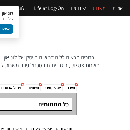
אודות
משרות
שירותים
Life at Log-On
בלוג
טבלאות
לוג און 
שלך. המש
אישור
ברוכים הבאים ללוח דרושים הייטק של לוג-און!
משרות UI/UX, בוגרי יחידות טכנולוגיו
סייבר
אפליקטיבי
תשתיתי
ניהול אבטחת 
כל התחומים
תוצאות החיפוש שביצעת בתחום: אבטחת מידע וסייבר, 