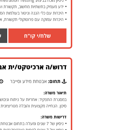
ניסיון מוכח בביצוע Penetration Testing על אפליקציות ורכיבי תשתית
ידע מעמיק בתשתיות מחשוב, תקשורת ו
היכרות עם כלי הגנה וניטור בעולמות הסי
היכרות עמוקה עם פרוטוקולי תקשורת, ארכיטקט
שלח/י קו"ח
ש
דרוש/ה ארכיטקט/ית אבט
תחום:
אבטחת מידע וסייבר
תיאור משרה:
במסגרת התפקיד: אחריות על ניתוח וגיבוש א
סיכון. הנחייה מקצועית והובלה מטריציונית
דרישות משרה:
ניסיון של 7 שנים ומעלה בתחום אבטחת מידע – חובה
ניסיון של 3 שנים לפחות כארכיטקט/ית סייבר