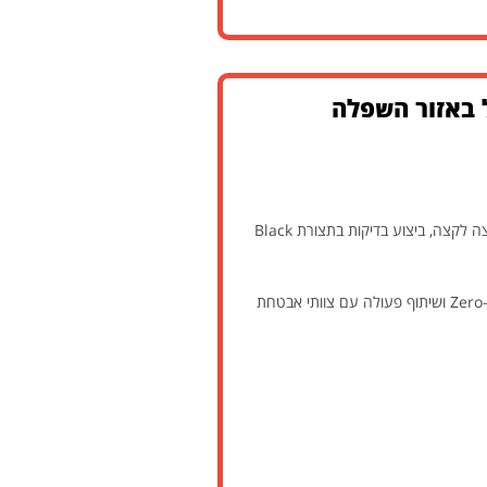
ל באזור השפלה
התפקיד כולל ביצוע מבדקי חדירות תשתיתיים ואפליקטיביים בסביבות מורכבות, הרצת תרחישי תקיפה המדמים תוקף אמיתי מקצה לקצה, ביצוע בדיקות בתצורת Black
בנוסף, התפקיד כולל עבודה עם כלי תקיפה מתקדמים, מחקר והתעדכנות בטכניקות תקיפה חדשות (TTPs), זיהוי חולשות Zero-Day ושיתוף פעולה עם צוותי אבטחת