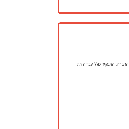
He פנים ארגונית לצד אחריות על שירותי IT מתקדמים ללקוחות החברה. התפקיד כולל עבודה מול