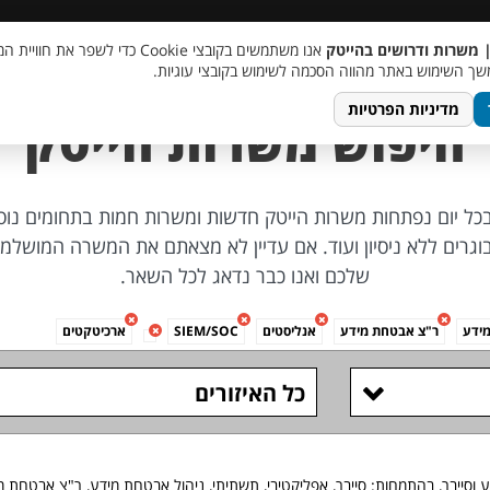
 שכר
סוכן AI
מבצע חבר מביא חבר
מעורבות חברתית
צור 
| משרות ודרושים בהייטק
אנו משתמשים בקובצי Cookie כדי לשפר את ח
ך השימוש באתר מהווה הסכמה לשימוש בקובצי עוגיות.
מדיניות הפרטיות
חיפוש משרות הייטק
 בכל יום נפתחות משרות הייטק חדשות ומשרות חמות בתחומים נוספ
ת, משרות לבוגרים ללא ניסיון ועוד. אם עדיין לא מצאתם את המשרה המ
שלכם ואנו כבר נדאג לכל השאר.
מידע
ר"צ אבטחת מידע
אנליסטים
SIEM/SOC
ארכיטקטים
כל האיזורים
בהתמחות: סייבר, אפליקטיבי, תשתיתי, ניהול אבטחת מידע, ר"צ אבטחת מידע, אנליסטים, /SOC