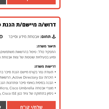
דרוש/ה מיישם/ת הגנת סי
תחום:
אבטחת מידע וסייבר
תיאור משרה:
התפקיד כולל: טיפול בהרשאות משתמשים, ני
וסיוע בפעילויות שוטפות של צוות אבטחת
דרישות משרה:
תעודת גמר בקורס מיישם הגנת סייבר בהיקף של 300 שעות ל
היכרות עם Active Directory, הרשאות NTFS, פרוטוקולים כגון GPO, DNS, DHCP
הבנה בסיסית באיומי סייבר ופתרונות הגנת
מוצרי אבטחה CYNET, Cisco IronPort, VMware Air Watch, Trend Micro, Cisco Umbrella
ניסיון בתחזוקה של ציוד כגון FW Palo Alto, Cisco ISE – יתרון
שלח/י קו"ח
ש