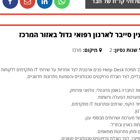
לח/י קו"ח של חבר
ן סייבר לארגון רפואי גדול באזור המרכז
שנות נסיון:
2
מיקום:
מרכז
מחפשים איש/אשת IT לתפקיד מגוון המשלב תמיכת lp Desk
ליים, לצד הובלת פרויקטים טכנולוגיים והטמעת פתרונות חדשניים.
ת החברה באופן פרונטלי, טלפוני ומרוחק.
, מערכות הפעלה ורשתות.
, שרתים ופתרונות IT מתקדמים.
ון.
 מערכות ושירותים מבוססי ענן.
ם ומתן פתרונות מותאמים.