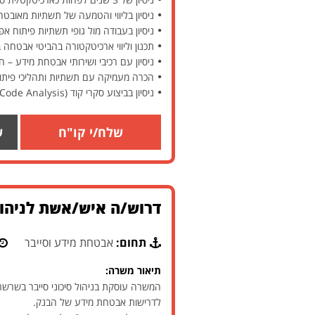
ניסיון בליווי והטמעה של תשתיות מאובטח
ניסיון בעבודה מול גופי תשתיות פיתוח אפ
תכנון וליווי ארכיטקטורה בהביטי אבטחה 
ניסיון עם רכיבי ושירותי אבטחת מידע – ח
הכרה מעמיקה עם תשתיות ותהליכי פיתוח, DevOps ו Containers – 
ניסיון בביצוע סקרי קוד (Static Code Analysis) ומתן הנחיות פיתוח מאובטח לתיקון ממצאי אבטחה וחולשות – חובה
שלח/י קו"ח
ש
דרוש/ה איש/אשת לניהול
תחום:
אבטחת מידע וסייבר
תיאור משרה:
המשרה עוסקת בניהול סיכוני סייבר בשרש
לדרישות אבטחת מידע של הבנק.