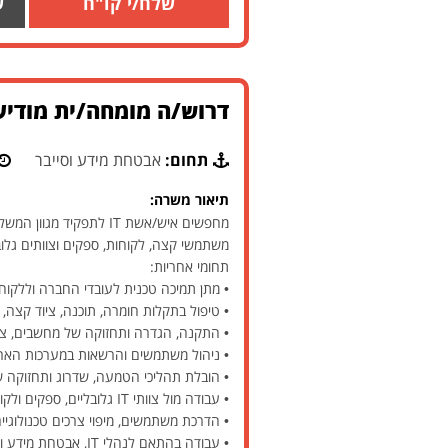
שלח/י קו"ח
ש
דרוש/ה מומחה/ית מודיעי
תחום:
אבטחת מידע וסייבר
תיאור משרה:
משתמשי קצה, לקוחות, ספקים וצוותים גלוב
תחומי אחריות:
• מתן תמיכה טכנית לעובדי החברה וללקוחו
• טיפול בתקלות חומרה, תוכנה, ציוד קצה
• התקנה, הגדרה ותחזוקה של מחשבים, ציוד היקפי
• ניהול משתמשים והרשאות במערכות הארג
• הובלת תהליכי הטמעה, שדרוג ותחזוקה של
• עבודה מול צוותי IT גלובליים, ספקים ולקוחות בארץ ובחו"ל.
• הדרכת משתמשים, מיפוי צרכים טכנולוגיי
• עבודה בהתאם לנהלי IT, אבטחת מידע וסייבר, לצד הובלת פרויקטים טכנולוגיים מגוונים.