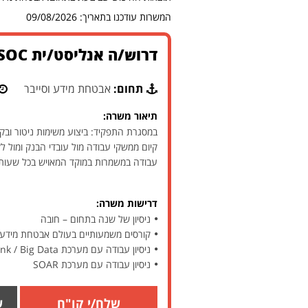
המשרות עודכנו בתאריך: 09/08/2026
דרוש/ה אנליסט/ית SOC למטה בנק גדול בת"א
תחום:
אבטחת מידע וסייבר
תיאור משרה:
במסגרת התפקיד: ביצוע משימות ניטור ובק
קיום ממשקי עבודה מול עובדי הבנק ומול לקו
עבודה במשמרות במוקד המאויש בכל שעות
דרישות משרה:
ניסיון של שנה בתחום – חובה
קורסים משמעותיים בעולם אבטחת מידע
ניסיון עבודה עם מערכת Splunk / Big Data
ניסיון עבודה עם מערכת SOAR
שלח/י קו"ח
ש