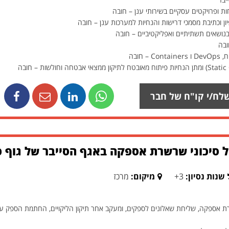
ות ופרויקטים עסקיים בשירותי ענן – חובה
יון וכתיבת מסמכי דרישות והנחיות למערכות ענן – חובה
בנושאים תשתיתיים ואפליקטיביים – חובה
ובה
חובה
לח/י קו"ח של חבר
 סיכוני שרשרת אספקה באגף הסייבר של גוף פי
שנות נסיון:
3+
מיקום:
מרכז
רת אספקה, שליחת שאלונים לספקים, ומעקב אחר תיקון הליקויים, החתמת הספק ע