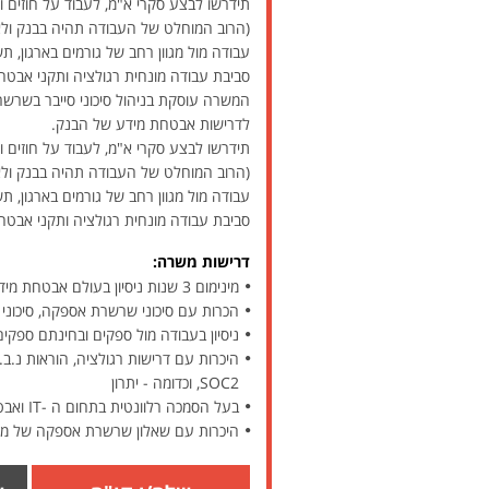
תידרשו לבצע סקרי א"מ, לעבוד על חוזים ול
(הרוב המוחלט של העבודה תהיה בבנק ולא
עבודה מול מגוון רחב של גורמים בארגון, ת
סביבת עבודה מונחית רגולציה ותקני אבטח
המשרה עוסקת בניהול סיכוני סייבר בשרש
לדרישות אבטחת מידע של הבנק.
תידרשו לבצע סקרי א"מ, לעבוד על חוזים ול
(הרוב המוחלט של העבודה תהיה בבנק ולא
עבודה מול מגוון רחב של גורמים בארגון, ת
סביבת עבודה מונחית רגולציה ותקני אבטח
דרישות משרה:
מינימום 3 שנות ניסיון בעולם אבטחת מידע וסייבר - חובה
הכרות עם סיכוני שרשרת אספקה, סיכוני סיי
ניסיון בעבודה מול ספקים ובחינתם ספקי
SOC2, וכדומה - יתרון
בעל הסמכה רלוונטית בתחום ה -IT ואבטחת המידע כגון CSMP Cyber security, GRC (Governance, Risk Management and Compliance) - יתרון
היכרות עם שאלון שרשרת אספקה של מער