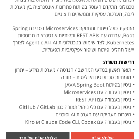
טכנולוגי מתקדם העוסק בפיתוח פתרונות אינטגרציה בין מערכות
ליבה, מערכות עסקיות וממשקים חיצוניים.
התפקיד כולל פיתוח ותחזוקת Microservices בסביבת Spring
Boot, עבודה עם REST APIs ותשתיות אינטגרציה מבוססות
Kubernetes, לצד שימוש בטכנולוגיות AI ו-Agentic AI לצורך
ייעול תהליכי פיתוח ושיפור אפקטיביות תפעולית.
דרישות משרה:
תואר ראשון במדעי המחשב / הנדסה / מערכות מידע – יתרון
מומחיות טכנולוגית ואנליטית – חובה
ניסיון בפיתוח JAVA Spring Boot
ניסיון בעבודה עם Microservices
ניסיון בעבודה עם REST API
ניסיון בעבודה עם כלי ניהול תצורה כגון GitHub / GitLab
היכרות מעמיקה עם מערכות AI וסוכנים
ניסיון בעבודה עם Claude Code CLI, Codex או Kiro
שלח/י קו"ח
שלח/י קו"ח של חבר