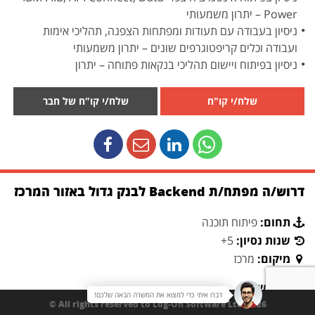
Power – יתרון משמעותי
ניסיון בעבודה עם תעודות ומפתחות הצפנה, תהליכי אימות
ועבודה וכלים קריפטוגרפים שונים – יתרון משמעותי
ניסיון בפיתוח ויישום תהליכי בנקאות פתוחה – יתרון
שלח/י קו"ח
שלח/י קו"ח של חבר
דרוש/ה מפתח/ת Backend לבנק גדול באזור המרכז
תחום:
פיתוח תוכנה
שנות נסיון:
5+
מיקום:
מרכז
תיאור משרה:
דברו איתי כדי למצוא את המשרה הבאה שלכם!
התפקיד כולל: התפקיד כולל תחזוקה, תכנון ופיתוח מקרוסבסים בענן
All rights reserved to Log-On Software Ltd. 2026 ©