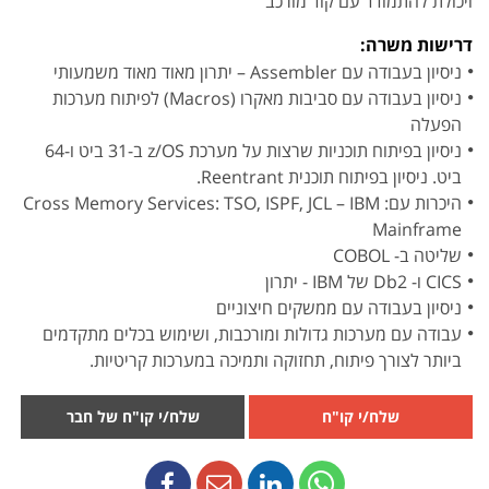
ויכולת להתמודד עם קוד מורכב
דרישות משרה:
ניסיון בעבודה עם Assembler – יתרון מאוד מאוד משמעותי
ניסיון בעבודה עם סביבות מאקרו (Macros) לפיתוח מערכות
הפעלה
ניסיון בפיתוח תוכניות שרצות על מערכת z/OS ב-31 ביט ו-64
ביט. ניסיון בפיתוח תוכנית Reentrant.
היכרות עם: Cross Memory Services: TSO, ISPF, JCL – IBM
Mainframe
שליטה ב- COBOL
CICS ו- Db2 של IBM - יתרון
ניסיון בעבודה עם ממשקים חיצוניים
עבודה עם מערכות גדולות ומורכבות, ושימוש בכלים מתקדמים
ביותר לצורך פיתוח, תחזוקה ותמיכה במערכות קריטיות.
שלח/י קו"ח
שלח/י קו"ח של חבר