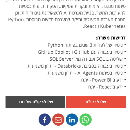
פיתוח מנגנוני אימות ובקרות עסקיות, הפקת תנועות כספיות
למערכות המשך, בניית מערכות AI לתשאול נתונים ודוחות, וכן
הסבת מערכת תפעולית ותיקה למערכת חדשה מבוססת Python,
Kubernetes ו־React.
דרישות משרה:
ניסיון של לפחות 3 שנים בפיתוח Python
ניסיון בעבודה עם GitHub ו־GitHub Copilot
שליטה ב־SQL ועבודה מול SQL Server
ניסיון בעבודה בסביבת Databricks - יתרון משמעותי
ניסיון בפיתוח AI Agents - יתרון משמעותי
ידע ב־Power BI - יתרון
ידע ב־React - יתרון
שלח/י קו"ח
שלח/י קו"ח של חבר