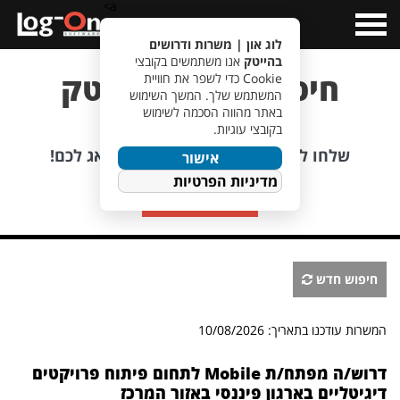
a>
Open
Menu
לוג און | משרות ודרושים
בהייטק
אנו משתמשים בקובצי
חיפוש משרות הייטק
Cookie כדי לשפר את חוויית
המשתמש שלך. המשך השימוש
באתר מהווה הסכמה לשימוש
בקובצי עוגיות.
לא מוצאים משרה מתאימה?
שלחו לנו קורות חיים, אנחנו כבר נדאג לכם!
אישור
מדיניות הפרטיות
שליחת קורות חיים
חיפוש חדש
המשרות עודכנו בתאריך: 10/08/2026
דרוש/ה מפתח/ת Mobile לתחום פיתוח פרויקטים
דיגיטליים בארגון פיננסי באזור המרכז