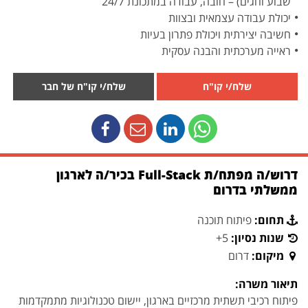
שבוע וחגים) – חובה, עבודה במתכונת 24/7
יכולת עבודה עצמאית ובצוות
חשיבה יצירתית ויכולת פתרון בעיות
ראייה מערכתית והבנה עסקית
שלח/י קו"ח
שלח/י קו"ח של חבר
דרוש/ה מפתח/ת Full-Stack בכיר/ה לארגון
ממשלתי בדרום
תחום:
פיתוח תוכנה
שנות נסיון:
5+
מיקום:
דרום
תיאור משרה:
פיתוח רכיבי תשתית מרכזיים בארגון, יישום טכנולוגיות מתמקדמות