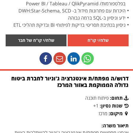
בפלטפורמות/ Power BI / Tableau / QlikPyramid
היכרות עם פתרונות מידול ב- DWH:Star-Schema, SCD
ידע וניסיון ב-SQL ברמה גבוהה
ניסיון בכתיבת תסריטי בדיקות לפיתוחי BI ובדיקת תהליכי ETL
שלח/י קו"ח
שלח/י קו"ח של חבר
דרוש/ה מפתח/ת אינטגרציה ג'וניור לחברת ביטוח
גדולה הממוקמת באזור המרכז
תחום:
פיתוח תוכנה
שנות נסיון:
1+
מיקום:
מרכז
תיאור משרה:
אנחנו מחפשים מפתח/ת אינטגרציה ג'וניור להשתלבות בצוות