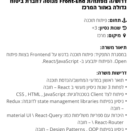
דרוש/ה מפתח/ת Front-End מנוסה לחברת ביטוח
גדולה באזור המרכז
תחום:
פיתוח תוכנה
שנות נסיון:
3+
מיקום:
מרכז
תיאור משרה:
במסגרת התפקיד: פיתוח תוכנה בדגש על Frontend בצוות פיתוח
Open. הפיתוח יתבצע ב- React/JavaScript.
דרישות משרה:
תואר ראשון במדעי המחשב/הנדסת תוכנה
לפחות 3 שנות ניסיון מעשי ב React – חובה
פיתוח לצד Client בטכנולוגיות: CSS , HTML , JavaScript
ניסיון בפיתוח state management libraries לדוגמה: Redux
– חובה
היכרות עם ספריות משלימות כמו: material UI \ React-Query
\ React-Router – חובה
ניסיון בפיתוח Design Patterns , OOP – חובה