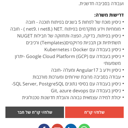
ועבודה בסביבה חדשנית.
דרישות משרה:
ניסיון מוכח של לפחות 5 בשנים בפיתוח תוכנה - חובה
מומחיות וידע מתקדמים בפיתוח .NET (.net8 ו .net9 ) - חובה
ניסיון בפיתוח, בדיקה, הפצה ותחזוקה של חבילות NUGET
תשתיתיות וכן תבניות פרויקטים(Templates) ורכיבים
ניסיון בעבודה עם Docker ו Kubernetes
ניסיון בעבודה עם Google Cloud Platform (GCP) -יתרון
משמעותי
ניסיון וידע ב Angular17 ומעלה -חובה
עבודה בסביבה מרובת שירותים ומערכות מורכבות
ניסיון בעבודה עם בסיסי נתונים SQL Server, PostgreSQL-
ניסיון בעבודה עם Git, azure devops
יכולת למידה עצמאית גבוהה והובלת חדשנות טכנולוגית
שלח/י קו"ח
שלח/י קו"ח של חבר