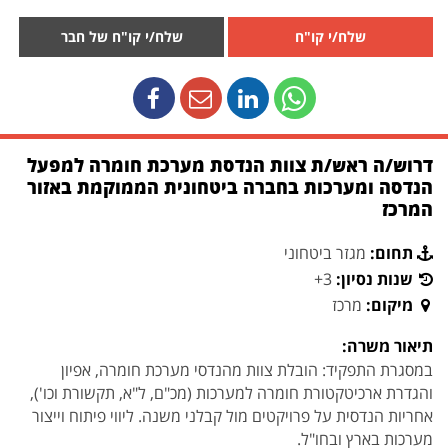
שלח/י קו"ח
שלח/י קו"ח של חבר
דרוש/ה ראש/ת צוות הנדסת מערכת חומרה למפעל
הנדסה ומערכות בחברה ביטחונית הממוקמת באזור
המרכז
תחום:
מגזר ביטחוני
שנות נסיון:
3+
מיקום:
מרכז
תיאור משרה:
במסגרת התפקיד: הובלת צוות מהנדסי מערכת חומרה, אפיון
והגדרת ארכיטקטורת חומרה למערכות (מכ"ם, ל"א, תקשורת וכו'),
אחריות הנדסית על פרויקטים מול קבלני משנה. ליווי פיתוח וייצור
מערכות בארץ ובחו"ל.