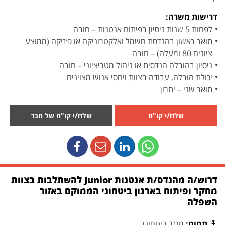
דרישות משרה:
לפחות 5 שנות ניסיון בפיתוח אנטנות – חובה
תואר ראשון בהנדסת חשמל ואלקטרוניקה או פיזיקה (ממוצע
ציונים 80 ומעלה) – חובה
ניסיון בהובלה הנדסית או ניהול מטריציוני – חובה
יכולת הובלה, עבודה בצוות ויחסי אנוש מצוינים
תואר שני – יתרון
שלח/י קו"ח
שלח/י קו"ח של חבר
דרוש/ה מהנדס/ת אנטנות Junior להשתלבות בצוות
מחקר ופיתוח בארגון ביטחוני הממוקם באזור
השפלה
תחום:
מגזר ביטחוני