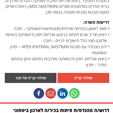
במסגרת התפקיד: ביצוע אנליזות חוזק ודינאמיקה למבנים מורכבים,
בניית מודלים באלמנטים סופיים (MSC NASTRAN), ניתוח ניסויים,
הפקת תובנות טכניות ותמיכה בצוותי תכן.
דרישות משרה:
תואר ראשון בהנדסה אזרחית/מכונות/אווירונאוטיקה – חובה
ניסיון של 3 שנים לפחות בביצוע אנליזות חוזק ודינאמיקה בשיטת
אלמנט סופי כולל חישובים ידניים – חובה
ידע בעבודה עם תוכנות PATRAN, NASTRANו APEX – יתרון
משמעותי
ביצוע אנליזות, חוזק ודינמאיקה מורכבות בתחום הזמן ובתחום
התדר – יתרון
שלח/י קו"ח
שלח/י קו"ח של חבר
דרוש/ה מהנדס/ת פיתוח בכיר/ה לארגון ביטחוני