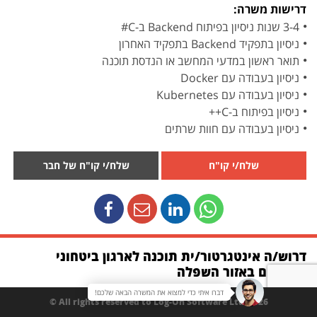
דרישות משרה:
3-4 שנות ניסיון בפיתוח Backend ב-C#
ניסיון בתפקיד Backend בתפקיד האחרון
תואר ראשון במדעי המחשב או הנדסת תוכנה
ניסיון בעבודה עם Docker
ניסיון בעבודה עם Kubernetes
ניסיון בפיתוח ב-C++
ניסיון בעבודה עם חוות שרתים
שלח/י קו"ח
שלח/י קו"ח של חבר
דרוש/ה אינטגרטור/ית תוכנה לארגון ביטחוני
הממוקם באזור השפלה
דברו איתי כדי למצוא את המשרה הבאה שלכם!
תחום:
מגזר ביטחוני
All rights reserved to Log-On Software Ltd. 2026 ©