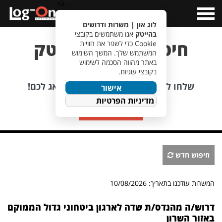
a>
Open
Menu
לוג און | משרות ודרושים
בהייטק
אנו משתמשים בקובצי
חיפוש משרות הייטק
Cookie כדי לשפר את חוויית
המשתמש שלך. המשך השימוש
באתר מהווה הסכמה לשימוש
בקובצי עוגיות.
לא מוצאים משרה מתאימה?
שלחו לנו קורות חיים, אנחנו כבר נדאג לכם!
אישור
מדיניות הפרטיות
שליחת קורות חיים
חיפוש חדש
המשרות עודכנו בתאריך: 10/08/2026
דרוש/ה מהנדס/ת שדה לארגון ביטחוני גדול הממוקם
באזור השרון