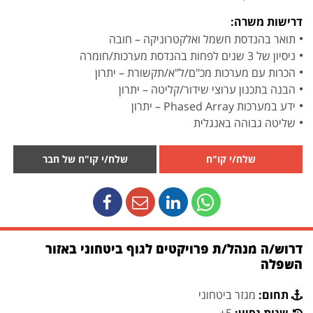
דרישות משרה:
תואר בהנדסת חשמל ואלקטרוניקה – חובה
ניסיון של 3 שנים לפחות בהנדסת מערכות/חומרה
הכרות עם מערכות מכ"ם/ל"א/תקשורת – יתרון
הבנה בתכנון ערוצי שידור/קליטה – יתרון
ידע במערכות Phased Array – יתרון
שליטה גבוהה באנגלית
שלח/י קו"ח
שלח/י קו"ח של חבר
דרוש/ה מנהל/ת פרויקטים לגוף ביטחוני באזור
השפלה
תחום:
מגזר ביטחוני