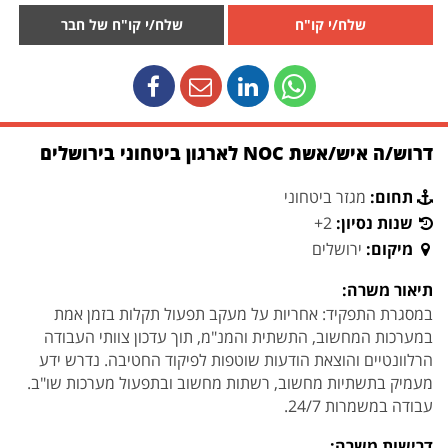
שלח/י קו"ח
שלח/י קו"ח של חבר
דרוש/ה איש/אשת NOC לארגון ביטחוני בירושלים
תחום:
מגזר ביטחוני
שנות נסיון:
2+
מיקום:
ירושלים
תיאור משרה:
במסגרת התפקיד: אחריות על מעקב תפעול תקלות בזמן אמת
במערכות המחשוב, התשתית והמנ"מ, תוך עדכון צוותי העבודה
הרלוונטיים והוצאת הודעות שוטפות לפיקוד החטיבה. נדרש ידע
מעמיק בתשתיות מחשוב, רשתות מחשוב ובתפעול מערכות שו"ב.
עבודה במשמרות 24/7.
דרישות משרה: