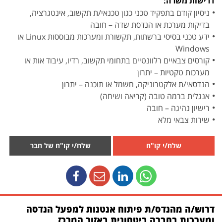
דרישות משרה:
ניסיון קודם בתפקיד טכני כגון טכנאי/ת תקשוב, אינטגרציה,
בדיקות מערכת או הנדסת שדה – חובה
ידע טכני בסיסי ברשתות, תקשורת ומערכות מבוססות Linux או
Windows
קורסים צבאיים רלוונטיים בתחומי תקשוב, רדיו, עיבוד אות או
מערכות טקטיות – יתרון
הנדסאי/ת אלקטרוניקה, חשמל או תוכנה – יתרון
אנגלית ברמה טובה (קריאה ושיחה)
רישיון נהיגה – חובה
שירות צבאי מלא
שלח/י קו"ח
שלח/י קו"ח של חבר
דרוש/ה מהנדס/ת פיתוח אנטנות למפעל הנדסה
ומערכות בחברה ביטחונית באזור המרכז