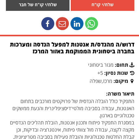
שלח/י קו"ח
שלח/י קו"ח של חבר
דרוש/ה מהנדס/ת אנטנות למפעל הנדסה ומערכות
בחברה ביטחונית הממוקמת באזור המרכז
תחום:
מגזר ביטחוני
שנות נסיון:
5+
מיקום:
מרכז,שפלה
תיאור משרה:
התפקיד כולל הובלה הנדסית של פרויקטים מורכבים בתחום
האנטנות, עבודה בסביבה מולטי־דיסציפלינרית והנעת ממשקים
טכנולוגיים בארגון.
במסגרת התפקיד פיתוח ותכנון אנטנות, הובלת תהליכים הנדסיים
מקצה לקצה, עבודה מול צוותי פיתוח, אינטגרציה ובדיקות, וכן
קבלת החלטות טכנולוגיות והובלת פעילות בסביבה מטריציונית.