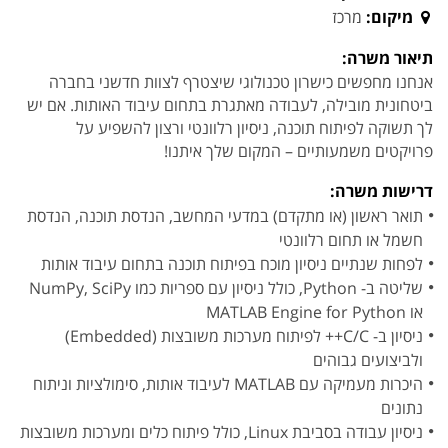
מיקום:
מרכז
תיאור משרה:
אנחנו מחפשים כישרון טכנולוגי שיצטרף לצוות חדשני בחברה
ביטחונית מובילה, לעבודה מאתגרת בתחום עיבוד האותות. אם יש
לך תשוקה לפיתוח תוכנה, ניסיון רלוונטי ורצון להשפיע על
פרויקטים משמעותיים – המקום שלך איתנו!
דרישות משרה:
תואר ראשון (או מתקדם) במדעי המחשב, הנדסת תוכנה, הנדסת
חשמל או תחום רלוונטי
לפחות שנתיים ניסיון מוכח בפיתוח תוכנה בתחום עיבוד אותות
שליטה ב- Python, כולל ניסיון עם ספריות כמו NumPy, SciPy
או MATLAB Engine for Python
ניסיון ב- C/C++ לפיתוח מערכות משובצות (Embedded)
ולביצועים גבוהים
היכרות מעמיקה עם MATLAB לעיבוד אותות, סימולציות וניתוח
נתונים
ניסיון עבודה בסביבת Linux, כולל פיתוח כלים ומערכות משובצות