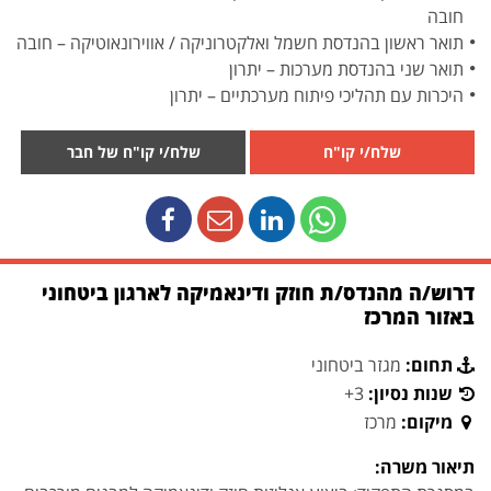
חובה
תואר ראשון בהנדסת חשמל ואלקטרוניקה / אווירונאוטיקה – חובה
תואר שני בהנדסת מערכות – יתרון
היכרות עם תהליכי פיתוח מערכתיים – יתרון
שלח/י קו"ח
שלח/י קו"ח של חבר
דרוש/ה מהנדס/ת חוזק ודינאמיקה לארגון ביטחוני
באזור המרכז
תחום:
מגזר ביטחוני
שנות נסיון:
3+
מיקום:
מרכז
תיאור משרה: