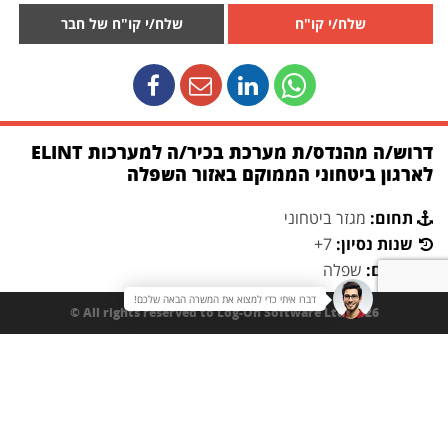
שלח/י קו"ח
שלח/י קו"ח של חבר
דרוש/ה מהנדס/ת מערכת בכיר/ה למערכות ELINT
לארגון ביטחוני הממוקם באזור השפלה
תחום:
מגזר ביטחוני
שנות נסיון:
7+
מיקום:
שפלה
דברו איתי כדי למצוא את המשרה הבאה שלכם!
תיאור משרה:
All rights reserved to Log-On Software Ltd. 2026 ©
התפקיד כולל אחריות מלאה על מחזור חיי המערכת משלב הגדרת
הדרישות והאפיון, דרך הובלת הפיתוח והאינטגרציה, ועד בדיקות,
מסירה והטמעה אצל הלקוח, תוך עבודה מול לקוחות בארץ ובחו"ל.
במסגרת התפקיד תבוצע הובלה של צוותים מולטי־דיסציפלינריים
בתחומי חומרה, תוכנה, RF, אלקטרוניקה ומכניקה, ניהול ממשקים