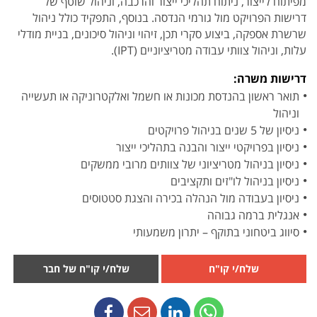
מפיתוח לייצור, ניתוח תהליכי ייצור והרכבה, וניהול שוטף של
דרישות הפרויקט מול גורמי הנדסה. בנוסף, התפקיד כולל ניהול
שרשרת אספקה, ביצוע סקרי תכן, זיהוי וניהול סיכונים, בניית מודלי
עלות, וניהול צוותי עבודה מטריציוניים (IPT).
דרישות משרה:
תואר ראשון בהנדסת מכונות או חשמל ואלקטרוניקה או תעשייה
וניהול
ניסיון של 5 שנים בניהול פרויקטים
ניסיון בפרויקטי ייצור והבנה בתהליכי ייצור
ניסיון בניהול מטריציוני של צוותים מרובי ממשקים
ניסיון בניהול לו"זים ותקציבים
ניסיון בעבודה מול הנהלה בכירה והצגת סטטוסים
אנגלית ברמה גבוהה
סיווג ביטחוני בתוקף – יתרון משמעותי
שלח/י קו"ח
שלח/י קו"ח של חבר