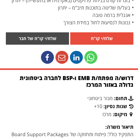
בוגר/ת קורס בניהול פרויקטים (באקדמיה או בתעשייה) – יתרון
בעל/ת שליטה בתוכנות תיב"מ – יתרון
אנגלית ברמה טובה
נכונות לנסיעות לחול במידת הצורך
שלח/י קו"ח
שלח/י קו"ח של חבר
דרוש/ה מפתח/ת EMB ו-BSP לחברה ביטחונית
גדולה באזור המרכז
תחום:
מגזר ביטחוני
שנות נסיון:
10+
מיקום:
מרכז
תיאור משרה:
התפקיד כולל: פיתוח ותחזוקה של Board Support Packages