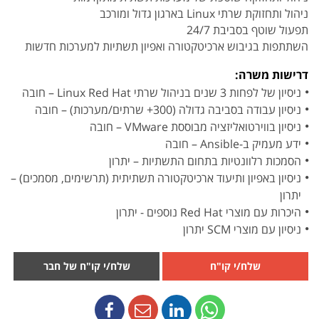
ניהול ותחזוקת שרתי Linux בארגון גדול ומורכב
תפעול שוטף בסביבת 24/7
השתתפות בגיבוש ארכיטקטורה ואפיון תשתיות למערכות חדשות
דרישות משרה:
ניסיון של לפחות 3 שנים בניהול שרתי Linux Red Hat – חובה
ניסיון עבודה בסביבה גדולה (300+ שרתים/מערכות) – חובה
ניסיון בווירטואליזציה מבוססת VMware – חובה
ידע מעמיק ב-Ansible – חובה
הסמכות רלוונטיות בתחום התשתיות – יתרון
ניסיון באפיון ותיעוד ארכיטקטורה תשתיתית (תרשימים, מסמכים) –
יתרון
היכרות עם מוצרי Red Hat נוספים - יתרון
ניסיון עם מוצרי SCM יתרון
שלח/י קו"ח
שלח/י קו"ח של חבר