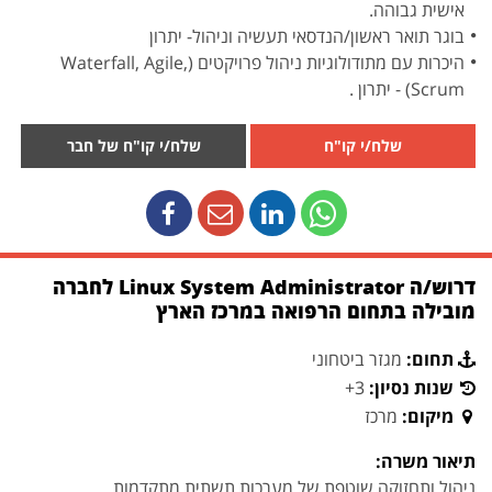
אישית גבוהה.
בוגר תואר ראשון/הנדסאי תעשיה וניהול- יתרון
היכרות עם מתודולוגיות ניהול פרויקטים (Waterfall, Agile,
Scrum) - יתרון .
שלח/י קו"ח
שלח/י קו"ח של חבר
דרוש/ה Linux System Administrator לחברה
מובילה בתחום הרפואה במרכז הארץ
תחום:
מגזר ביטחוני
שנות נסיון:
3+
מיקום:
מרכז
תיאור משרה:
ניהול ותחזוקה שוטפת של מערכות תשתית מתקדמות