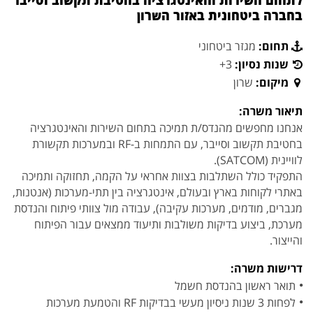
לתחום השירות והאינטגרציה בחטיבת תקשוב וסייבר
בחברה ביטחונית באזור השרון
תחום:
מגזר ביטחוני
שנות נסיון:
3+
מיקום:
שרון
תיאור משרה:
אנחנו מחפשים מהנדס/ת תמיכה בתחום השירות והאינטגרציה
בחטיבת תקשוב וסייבר, עם התמחות ב-RF ובמערכות תקשורת
לוויינית (SATCOM).
התפקיד כולל השתלבות בצוות אחראי על הקמה, תחזוקה ותמיכה
באתרי לקוחות בארץ ובעולם, אינטגרציה בין תתי-מערכות (אנטנות,
מגברים, מודמים, מערכות עקיבה), עבודה מול צוותי פיתוח והנדסת
מערכת, ביצוע בדיקות משולבות ותיעוד ממצאים עבור הפיתוח
והייצור.
דרישות משרה:
תואר ראשון בהנדסת חשמל
לפחות 3 שנות ניסיון מעשי בבדיקות RF והטמעת מערכות