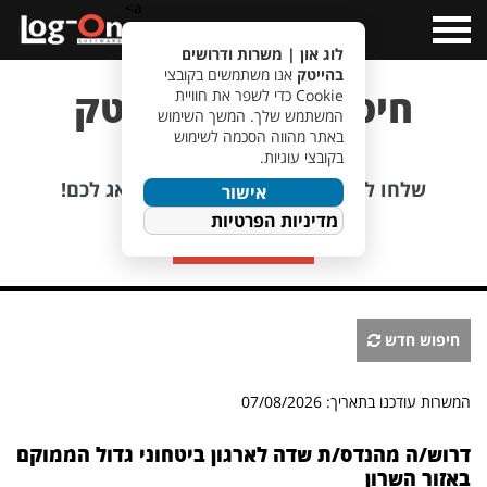
a>
Open
Menu
לוג און | משרות ודרושים
בהייטק
אנו משתמשים בקובצי
חיפוש משרות הייטק
Cookie כדי לשפר את חוויית
המשתמש שלך. המשך השימוש
באתר מהווה הסכמה לשימוש
בקובצי עוגיות.
לא מוצאים משרה מתאימה?
שלחו לנו קורות חיים, אנחנו כבר נדאג לכם!
אישור
מדיניות הפרטיות
שליחת קורות חיים
חיפוש חדש
המשרות עודכנו בתאריך: 07/08/2026
דרוש/ה מהנדס/ת שדה לארגון ביטחוני גדול הממוקם
באזור השרון