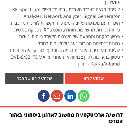
RF/לוויין
שליטה מלאה בצב”ד מעבדתי, במיוחד בציוד RF: Spectrum
Analyzer, Network Analyzer, Signal Generator
היכרות עם מערכות עקיבה ומערכות תקשורת לוויינית מורכבות,
נייחות וניידות המשלבות חומרה, תוכנה, RF ומכניקה בסיסית
ניסיון בהקמה והטמעה של מערכות תקש”ל נייחות וניידות
נכונות לנסיעות מרובות בארץ ולמשימות בחו”ל
שליטה בעברית ובאנגלית ברמה גבוהה (דיבור, קריאה וכתיבה)
ניסיון במערכות לוויין צבאיות או מסחריות: DVB-S/S2, TDMA,
Ka/Ku/X-band - יתרון
שלח/י קו"ח
שלח/י קו"ח של חבר
דרוש/ה ארכיטקט/ית מחשוב לארגון ביטחוני באזור
המרכז