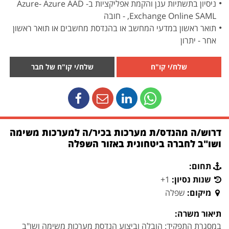
ניסיון בתשתיות ענן והקמת אפליקציות ב- Azure- Azure AAD
,Exchange Online SAML - חובה
תואר ראשון במדעי המחשב או בהנדסת מחשבים או תואר ראשון
אחר - יתרון
שלח/י קו"ח
שלח/י קו"ח של חבר
דרוש/ה מהנדס/ת מערכות בכיר/ה למערכות משימה
ושו"ב לחברה ביטחונית באזור השפלה
תחום:
שנות נסיון:
1+
מיקום:
שפלה
תיאור משרה:
במסגרת התפקיד: הובלה וביצוע הנדסת מערכות משימה ושו"ב