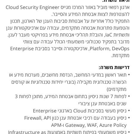
תיאור משרה:
ארגון רפואי מוביל באזור המרכז מגייס Cloud Security Engineer
להצטרפות לצוות אבטחת המידע והסייבר.
התפקיד כולל אחריות על אבטחת סביבות הענן של הארגון, תכנון
והטמעת פתרונות אבטחה מתקדמים, עבודה עם ארכיטקטורות ענן
ותשתיות IaC, והובלת תהליכי אבטחת מידע בפרויקטי מעבר לענן.
מדובר בתפקיד טכנולוגי משמעותי הכולל עבודה עם צוותי
Platform, DevOps, ארכיטקטורה וסייבר בסביבת Enterprise
מתקדמת.
דרישות משרה:
תואר ראשון במדעי המחשב, הנדסת מחשבים, מערכות מידע או
הכשרה טכנולוגית מקבילה (בוגרי יחידות טכנולוגיות או קורסים
מתקדמים)
לפחות 7 שנות ניסיון בתחום אבטחת המידע, מתוכן לפחות 3
שנים באבטחת ענן ציבורי
ניסיון מעשי בסביבות Cloud בארגוני Enterprise
ניסיון בעבודה עם רכיבי אבטחת ענן כגון Firewall, API
Gateway, WAF, Azure Policy ו-APM
ניסיון משמעותי בפיתוח תשתיות באמצעות Infrastructure as