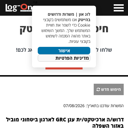
a>
Open
Menu
לוג און | משרות ודרושים
בהייטק
אנו משתמשים בקובצי
חיפוש משרות הייטק
Cookie כדי לשפר את חוויית
המשתמש שלך. המשך השימוש
באתר מהווה הסכמה לשימוש
בקובצי עוגיות.
לא מוצאים משרה מתאימה?
שלחו לנו קורות חיים, אנחנו כבר נדאג לכם!
אישור
מדיניות הפרטיות
שליחת קורות חיים
חיפוש חדש
המשרות עודכנו בתאריך: 07/08/2026
דרוש/ה ארכיטקט/ית ענן GRC לארגון ביטחוני מוביל
באזור השפלה