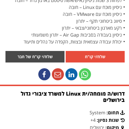
לפחות 3 שנות ניסיון כאיש/אשת סיסטם בארגון גדול – חובה
ניסיון מוכח עם Linux – חובה
ניסיון מוכח עם VMware – חובה
סיווג ביטחוני תקף – יתרון
רקע מארגון ביטחוני/צבאי – יתרון
ניסיון בעבודה בסביבות Air Gap – יתרון משמעותי
יכולת עבודה עצמאית ובצוות, הקפדה על נהלים ותיעוד
שלח/י קו"ח
שלח/י קו"ח של חבר
דרוש/ה מומחה/ית Linux למשרד ציבורי גדול
בירושלים
תחום:
System
שנות נסיון:
4+
מיקום:
ירושלים