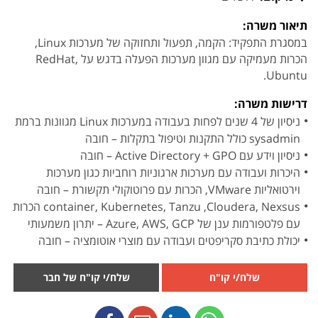
תיאור משרה:
במסגרת התפקיד: הקמה, תפעול ותחזוקה של מערכות Linux,
הכרות מעמיקה עם מגוון מערכות הפעלה בדגש על RedHat,
Ubuntu.
דרישות משרה:
ניסיון של 4 שנים לפחות בעבודה במערכות Linux מגוונות ברמת
sysadmin כולל התקנות וטיפול בתקלות – חובה
ניסיון וידע עם Active Directory + GPO – חובה
היכרות ועבודה עם מערכות ארגוניות רוחביות כגון מערכות
וירטואליות VMware, הכרות עם פרוטוקולי תקשורת – חובה
container, Kubernetes, Tanzu ,Cloudera, Nexsus הכרות
עם פלטפורמות ענן של Azure, AWS, GCP – יתרון משמעותי
יכולת כתיבת סקריפטים ועבודה עם מוצרי אוטומציה – חובה
שלח/י קו"ח
שלח/י קו"ח של חבר