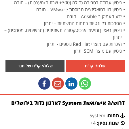
ניסיון עבודה בסביבה גדולה (300+ שרתים/מערכות) – חובה
ניסיון בווירטואליזציה מבוססת VMware – חובה
ידע מעמיק ב-Ansible – חובה
הסמכות רלוונטיות בתחום התשתיות – יתרון
ניסיון באפיון ותיעוד ארכיטקטורה תשתיתית (תרשימים, מסמכים) –
יתרון
היכרות עם מוצרי Red Hat נוספים - יתרון
ניסיון עם מוצרי SCM יתרון
שלח/י קו"ח
שלח/י קו"ח של חבר
דרוש/ה איש/אשת System לארגון גדול בירושלים
תחום:
System
שנות נסיון:
4+