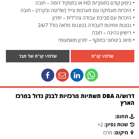
ניסיון קודם כתומך/ת HD או בתפקיד דומה – חובה
היכרות מעמיקה עם מערכות צייד (שליטה ובקרה) – חובה
היכרות עם סביבת עבודה צה"לית – יתרון
נכונות וזמינות לעבודה בכוננות מלאה כולל 24/7
רישיון נהיגה – חובה
סיווג ביטחוני בתוקף – יתרון משמעותי
שלח/י קו"ח
שלח/י קו"ח של חבר
דרוש/ה DBA תשתיות מרכזיות לבנק גדול במרכז
הארץ
תחום:
שנות נסיון:
2+
מיקום:
מרכז