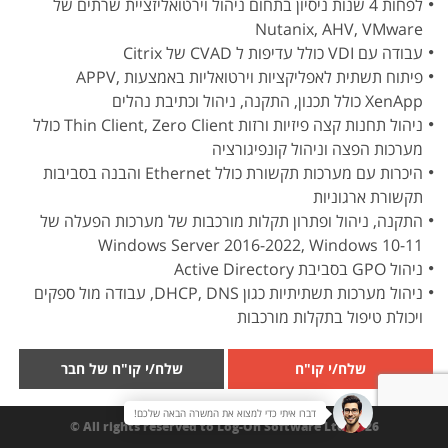
לפחות 4 שנות ניסיון בתחום ניהול וירטואליזציית שרתים של
Nutanix, AHV, VMware
עבודה עם VDI כולל עדיפות ל CVAD של Citrix
פיתוח תשתית לאפליקציות וירטואליות באמצעות APPV,
XenApp כולל תכנון, התקנה, ניהול וכתיבת נהלים
ניהול תחנות קצה פיזיות ורזות Thin Client, Zero Client כולל
מערכות הפצה וניהול קונפיגורציה
היכרות עם מערכות תקשורת כולל Ethernet והבנה בסביבות
תקשורת ארגוניות
התקנה, ניהול ופתרון תקלות מורכבות של מערכות הפעלה של
Windows Server 2016-2022, Windows 10-11
ניהול GPO בסביבת Active Directory
ניהול מערכות תשתיתיות כגון DHCP, DNS, עבודה מול ספקים
ויכולת טיפול בתקלות מורכבות
שלח/י קו"ח
שלח/י קו"ח של חבר
דברו איתי כדי למצוא את המשרה הבאה שלכם!
All rights reserved to Log-On Software Ltd. 2026 ©