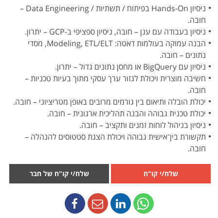
ניסיון Hands-On בפיתוח / תשתיות / Data Engineering –
חובה.
ניסיון בעבודה עם ענן – חובה, ניסיון ספציפי ב-GCP – יתרון.
הבנה עמוקה בעולמות דאטה: Modeling, ETL/ELT, מסדי
נתונים – חובה.
ניסיון עם BigQuery או מחסן נתונים גדול – יתרון.
חשיבה מוצרית ויכולת לגזור ערך עסקי מתוך בעיות טכניות –
חובה.
יכולת הובלה ותיאום בין גורמים מרובים באופן מטריציוני – חובה.
יכולת טכנית גבוהה והבנה תהליכית ארגונית – חובה.
ניסיון בניהול לוחות זמנים ותקציב – חובה.
תקשורת בין־אישית גבוהה ויכולת הצגת סטטוסים להנהלה –
חובה.
שלח/י קו"ח
שלח/י קו"ח של חבר