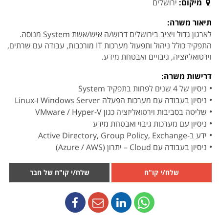
מיקום:
ירושלים
תיאור משרה:
לארגון גדול ויציב בירושלים דרוש/ה איש/אשת System מנוסה.
התפקיד כולל ניהול ותפעול מערכות IT מורכבות, עבודה עם שרתים,
וירטואליזציה, גיבויים ואבטחת מידע.
דרישות משרה:
ניסיון של 4 שנים לפחות בתפקיד System
ניסיון בעבודה עם מערכות הפעלה Windows Server ו-Linux
שליטה בסביבות וירטואליזציה כגון VMware / Hyper-V
ניסיון עם מערכות גיבוי ואבטחת מידע
ידע ב-Active Directory, Group Policy, Exchange
ניסיון בעבודה עם Cloud – יתרון (Azure / AWS)
שלח/י קו"ח
שלח/י קו"ח של חבר