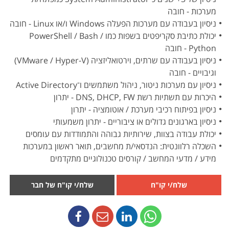
מערכות - חובה
ניסיון בעבודה עם מערכות הפעלה Windows ו/או Linux - חובה
יכולת כתיבת סקריפטים בשפות כמו PowerShell / Bash /
Python - חובה
ניסיון בעבודה עם שרתים, וירטואליזציה (VMware / Hyper-V)
וגיבויים - חובה
ניסיון עם מערכות ניטור, ניהול משתמשים ו־Active Directory
היכרות עם תשתיות רשת DNS, DHCP, FW - יתרון
ניסיון בפיתוח רכיבי מערכת / אוטומציה - יתרון
ניסיון בארגונים גדולים או ציבוריים - יתרון משמעותי
יכולת עבודה בצוות, שירותיות גבוהה והתמודדות עם עומסים
השכלה רלוונטית: הנדסאי/ת מחשבים, תואר ראשון במערכות
מידע / מדעי המחשב / קורסים טכנולוגיים מתקדמים
שלח/י קו"ח
שלח/י קו"ח של חבר