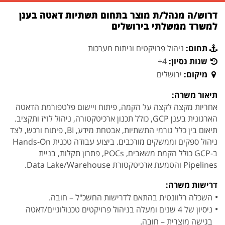
דרוש/ה מנהל/ת מוצר בתחום תשתיות דאטה בענן
למשרד ממשלתי בירושלים
תחום:
ניהול פרויקטים וניתוח מערכות
שנות נסיון:
4+
מיקום:
ירושלים
תיאור משרה:
אחריות מקצה לקצה על הקמה, פיתוח ויישום פלטפורמת הדאטה
הארגונית בענן GCP, כולל תכנון ארכיטקטורה, ניהול לו״ז ותקציב.
תיאום בין כלל גורמי התשתיות, אבטחת מידע, BI, פיתוח ורכש, לצד
ניהול ספקים וממשקים מורכבים. ביצוע עבודה טכנית Hands-On
ב-GCP כולל הקמת משאבים, POCs, פתרון תקלות, בניית
Pipelines והטמעת ארכיטקטורת Data Lake/Warehouse.
דרישות משרה:
השכלה רלוונטית בהתאם לדרישות החשכ"ל – חובה.
ניסיון של 4 שנים ומעלה בניהול פרויקטים טכנולוגיים/דאטה
בגישה מוצרית – חובה.