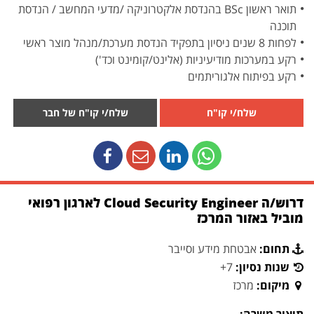
תואר ראשון BSc בהנדסת אלקטרוניקה /מדעי המחשב / הנדסת
תוכנה
לפחות 8 שנים ניסיון בתפקיד הנדסת מערכת/מנהל מוצר ראשי
רקע במערכות מודיעיניות (אלינט/קומינט וכד')
רקע בפיתוח אלגוריתמים
שלח/י קו"ח
שלח/י קו"ח של חבר
דרוש/ה Cloud Security Engineer לארגון רפואי
מוביל באזור המרכז
תחום:
אבטחת מידע וסייבר
שנות נסיון:
7+
מיקום:
מרכז