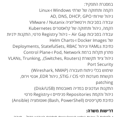
במסגרת התפקיד:
הקמה ותחזוקה של שרתי Windows ו-Linux
ניהול שירותי AD, DNS, DHCP, GPO
עבודה בסביבות וירטואליזציה VMware / Nutanix
הקמה, ניהול ותחזוקה של קלאסטרים Kubernetes
עבודה בסביבות Air Gap – ניהול Registry פרטי, התקנות ידניות
של Docker Images ו-Helm Charts
כתיבת YAMLs וניהול Deployments, StatefulSets, RBAC
פתרון תקלות ברמת Pod, Network ו-Control Plane
ניהול ציוד תקשורת (Switches, Routers), VLANs, Trunking,
Port Security
שימוש בכלי ניתוח תעבורה (Wireshark, NMAP)
הקשחת מערכות לפי STIG / CIS, ניהול EDR, אנטי וירוס,
patching
התקנות ועדכונים במדיה מאובטחת (Disk/USB)
ניהול והקמת Repositories פנימיים ו-Registry פרטי
כתיבת סקריפטים (Bash, PowerShell) ואוטומציה (Ansible)
דרישות משרה: