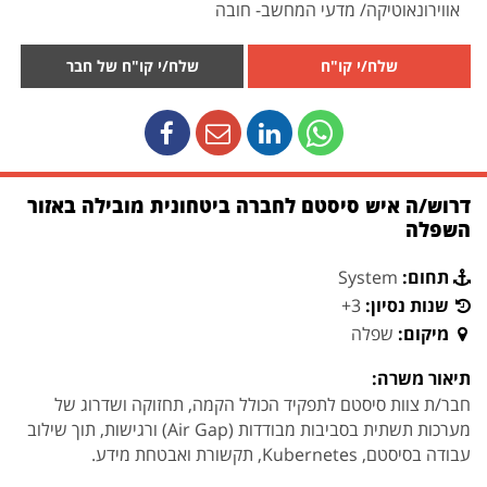
אווירונאוטיקה/ מדעי המחשב- חובה
שלח/י קו"ח
שלח/י קו"ח של חבר
דרוש/ה איש סיסטם לחברה ביטחונית מובילה באזור
השפלה
תחום:
System
שנות נסיון:
3+
מיקום:
שפלה
תיאור משרה:
חבר/ת צוות סיסטם לתפקיד הכולל הקמה, תחזוקה ושדרוג של
מערכות תשתית בסביבות מבודדות (Air Gap) ורגישות, תוך שילוב
עבודה בסיסטם, Kubernetes, תקשורת ואבטחת מידע.