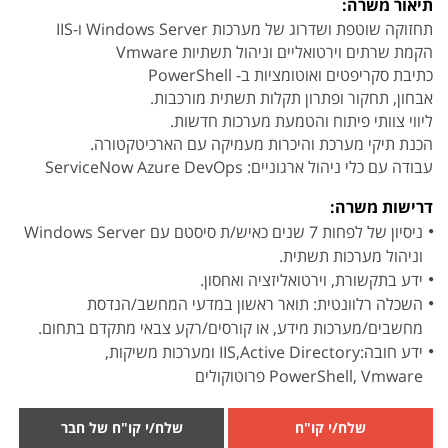
תיאור משרה:
תחזוקה שוטפת ושדרוג של מערכות Windows Server ו-IIS
הקמת שרתים וירטואליים וניהול תשתיות Vmware
כתיבת סקריפטים ואוטומציות ב- PowerShell
אבחון, תחקור ופתרון תקלות תשתית מורכבות.
ליווי צוותי פיתוח והטמעת מערכות חדשות.
הכנת תיקי מערכת והיכרות מעמיקה עם הארכיטקטורה.
עבודה עם כלי ניהול ארגוניים: ServiceNow Azure DevOps
דרישות משרה:
ניסיון של לפחות 7 שנים כאיש/ת סיסטם עם Windows Server
וניהול מערכות תשתית.
ידע בתקשורת, וירטואליזציה ואחסון.
השכלה רלוונטית: תואר ראשון במדעי המחשב/הנדסת
מחשבים/מערכות מידע, או קורסים/רקע צבאי מתקדם בתחום.
ידע חובה:IIS,Active Directory ומערכות משיקות,
PowerShell, Vmware פרוטוקולים
שלח/י קו"ח
שלח/י קו"ח של חבר