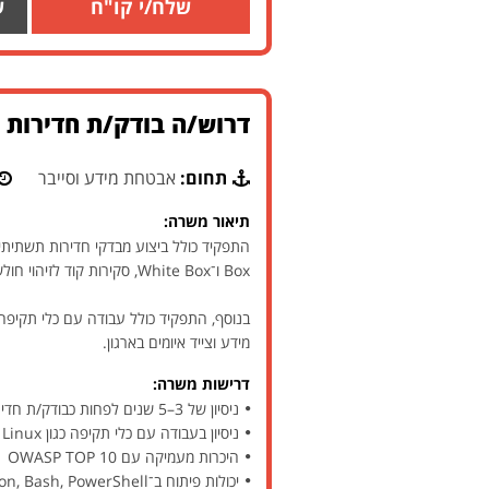
שלח/י קו"ח
ש
דרוש/ה בודק/ת חדירות ל
תחום:
אבטחת מידע וסייבר
תיאור משרה:
Box ו־White Box, סקירות קוד לזיהוי חולשות אבטחה ומתן מומחיות מקצועית בתחומי התקיפה והסייבר.
מידע וצייד איומים בארגון.
דרישות משרה:
ניסיון של 3–5 שנים לפחות כבודק/ת חדירות Hands-on
ניסיון בעבודה עם כלי תקיפה כגון Burp Suite, Metasploit, Nessus, Kali Linux
היכרות מעמיקה עם OWASP TOP 10
יכולות פיתוח ב־Python, Bash, PowerShell