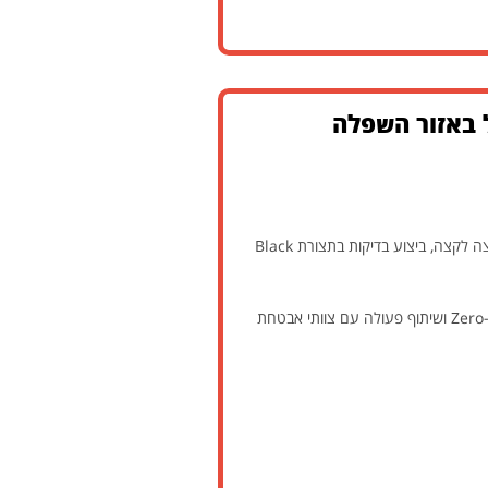
ל באזור השפלה
התפקיד כולל ביצוע מבדקי חדירות תשתיתיים ואפליקטיביים בסביבות מורכבות, הרצת תרחישי תקיפה המדמים תוקף אמיתי מקצה לקצה, ביצוע בדיקות בתצורת Black
בנוסף, התפקיד כולל עבודה עם כלי תקיפה מתקדמים, מחקר והתעדכנות בטכניקות תקיפה חדשות (TTPs), זיהוי חולשות Zero-Day ושיתוף פעולה עם צוותי אבטחת