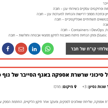
ות ופרויקטים עסקיים בשירותי ענן – חובה
יון וכתיבת מסמכי דרישות והנחיות למערכות ענן – חובה
בנושאים תשתיתיים ואפליקטיביים – חובה
ובה
חובה
לח/י קו"ח של חבר
 סיכוני שרשרת אספקה באגף הסייבר של גוף פי
שנות נסיון:
3+
מיקום:
מרכז
רת אספקה, שליחת שאלונים לספקים, ומעקב אחר תיקון הליקויים, החתמת הספק ע