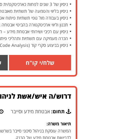
ניסיון של 3 שנים לפחות כארכיטקט/ית סייבר
ניסיון בליווי והטמעה של תשתיות מאובטח
ניסיון בעבודה מול גופי תשתיות פיתוח אפ
תכנון וליווי ארכיטקטורה בהביטי אבטחה 
ניסיון עם רכיבי ושירותי אבטחת מידע – ח
הכרה מעמיקה עם תשתיות ותהליכי פיתוח, DevOps ו Containers – 
ניסיון בביצוע סקרי קוד (Static Code Analysis) ומתן הנחיות פיתוח מאובטח לתיקון ממצאי אבטחה וחולשות – חובה
שלח/י קו"ח
ש
דרוש/ה איש/אשת לניהול
תחום:
אבטחת מידע וסייבר
תיאור משרה:
המשרה עוסקת בניהול סיכוני סייבר בשרש
לדרישות אבטחת מידע של הבנק.