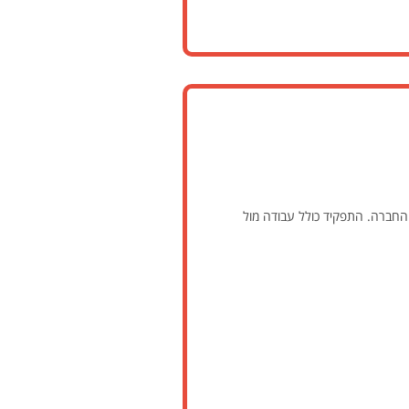
He פנים ארגונית לצד אחריות על שירותי IT מתקדמים ללקוחות החברה. התפקיד כולל עבודה מול