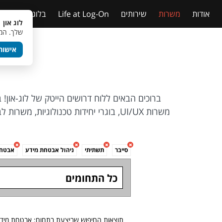
אודות
משרות
שירותים
Life at Log-On
בלוג
טבלאות
לוג און 
שלך. המש
אישור
ברוכים הבאים ללוח דרושים הייטק של לוג-און!
משרות UI/UX, בוגרי יחידות טכנולוגיו
סייבר
תשתיתי
ניהול אבטחת מידע
אבטחת
כל התחומים