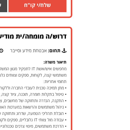
שלח/י קו"ח
ש
דרוש/ה מומחה/ית מודיעי
תחום:
אבטחת מידע וסייבר
תיאור משרה:
משתמשי קצה, לקוחות, ספקים וצוותים גלוב
תחומי אחריות:
• מתן תמיכה טכנית לעובדי החברה וללקוחו
• טיפול בתקלות חומרה, תוכנה, ציוד קצה
• התקנה, הגדרה ותחזוקה של מחשבים, ציוד היקפי
• ניהול משתמשים והרשאות במערכות הארג
• הובלת תהליכי הטמעה, שדרוג ותחזוקה של
• עבודה מול צוותי IT גלובליים, ספקים ולקוחות בארץ ובחו"ל.
• הדרכת משתמשים, מיפוי צרכים טכנולוגיי