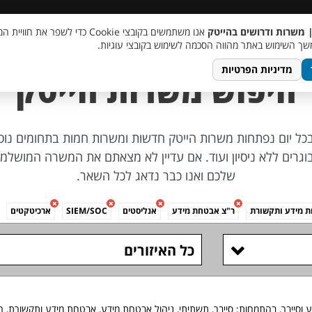
 שכר
סוכן AI
מבצע חבר מביא חבר
מעורבות חברתית
צור 
| משרות ודרושים בהייטק
אנו משתמשים בקובצי Cookie כדי לשפר את ח
ך השימוש באתר מהווה הסכמה לשימוש בקובצי עוגיות.
מדיניות הפרטיות
חיפוש משרות הייטק
 בכל יום נפתחות משרות הייטק חדשות ומשרות חמות בתחומים נוספ
ת, משרות לבוגרים ללא ניסיון ועוד. אם עדיין לא מצאתם את המשרה המ
שלכם ואנו כבר נדאג לכל השאר.
 מידע ותקשורת
ר"צ אבטחת מידע
אנליסטים
SIEM/SOC
ארכיטקטים
כל האיזורים