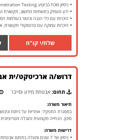
ניסיון מוכח בביצוע Penetration Testing על אפליקציות ורכיבי תשתית
ידע מעמיק בתשתיות מחשוב, תקשורת ו
היכרות עם כלי הגנה וניטור בעולמות הסי
היכרות עמוקה עם פרוטוקולי תקשורת, ארכיטקט
שלח/י קו"ח
ש
דרוש/ה ארכיטקט/ית אבט
תחום:
אבטחת מידע וסייבר
תיאור משרה:
במסגרת התפקיד: אחריות על ניתוח וגיבוש א
סיכון. הנחייה מקצועית והובלה מטריציונית
דרישות משרה:
ניסיון של 7 שנים ומעלה בתחום אבטחת מידע – חובה