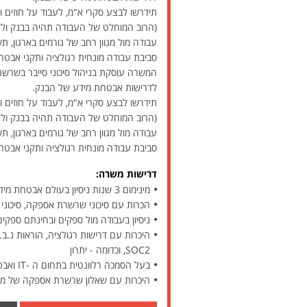
תידרשו לבצע סקרי א"מ, לעבוד על חוזים ול
(הרוב המוחלט של העבודה תהיה בבנק ולא
עבודה מול מגוון רחב של גורמים בארגון, ת
סביבת עבודה מונחית רגולציה ותקני אבטח
המשרה עוסקת בניהול סיכוני סייבר בשרש
לדרישות אבטחת מידע של הבנק.
תידרשו לבצע סקרי א"מ, לעבוד על חוזים ול
(הרוב המוחלט של העבודה תהיה בבנק ולא
עבודה מול מגוון רחב של גורמים בארגון, ת
סביבת עבודה מונחית רגולציה ותקני אבטח
דרישות משרה:
מינימום 3 שנות ניסיון בעולם אבטחת מידע וסייבר - חובה
הכרות עם סיכוני שרשרת אספקה, סיכוני סיי
ניסיון בעבודה מול ספקים ובחינתם ספקי
SOC2, וכדומה - יתרון
בעל הסמכה רלוונטית בתחום ה -IT ואבטחת המידע כגון CSMP Cyber security, GRC (Governance, Risk Management and Compliance) - יתרון
היכרות עם שאלון שרשרת אספקה של מער