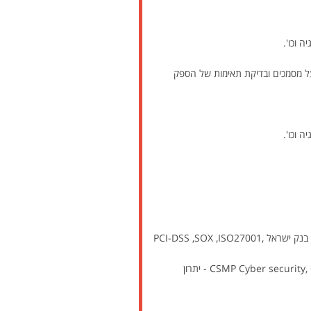
 וכו'.
ל מסמכים ובדיקת תאימות של הספק
 וכו'.
היכרות עם דרישות רגולציה, הוראות נ.ב.ת-ים, נהלים ותקינה בנושא אבטחת המידע חובה כגון: חוק הגנת הפרטיות, דרישות בנק ישראל PCI-DSS ,SOX ,ISO27001,