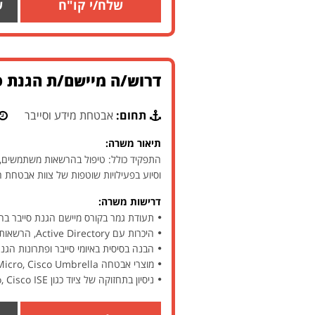
שלח/י קו"ח
ש
דרוש/ה מיישם/ת הגנת סי
תחום:
אבטחת מידע וסייבר
תיאור משרה:
התפקיד כולל: טיפול בהרשאות משתמשים, ני
וסיוע בפעילויות שוטפות של צוות אבטחת
דרישות משרה:
תעודת גמר בקורס מיישם הגנת סייבר בהיקף של 300 שעות ל
היכרות עם Active Directory, הרשאות NTFS, פרוטוקולים כגון GPO, DNS, DHCP
הבנה בסיסית באיומי סייבר ופתרונות הגנת
מוצרי אבטחה CYNET, Cisco IronPort, VMware Air Watch, Trend Micro, Cisco Umbrella
ניסיון בתחזוקה של ציוד כגון FW Palo Alto, Cisco ISE – יתרון