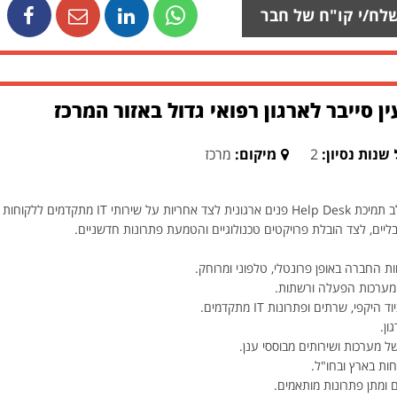
לח/י קו"ח של חבר
ן סייבר לארגון רפואי גדול באזור המרכז
שנות נסיון:
2
מיקום:
מרכז
מחפשים איש/אשת IT לתפקיד מגוון המשלב תמיכת lp Desk
ליים, לצד הובלת פרויקטים טכנולוגיים והטמעת פתרונות חדשניים.
ת החברה באופן פרונטלי, טלפוני ומרוחק.
, מערכות הפעלה ורשתות.
, שרתים ופתרונות IT מתקדמים.
ון.
 מערכות ושירותים מבוססי ענן.
ם ומתן פתרונות מותאמים.