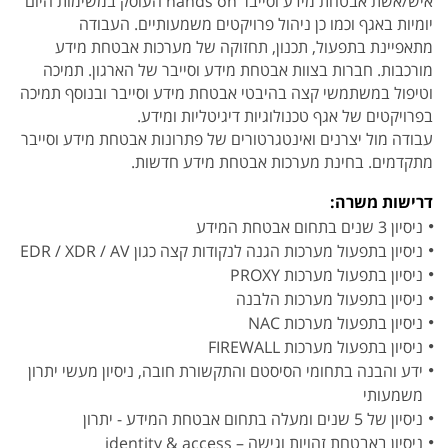
איש/אשת אבטחת מידע וסייבר hands on העוסק במשימות היום
יומיות באגף וכמו כן ניהול פרויקטים משמעותיים. העבודה
מתאפיינת בתפעול, תכנון, תחזוקה של מערכות אבטחת מידע
מורכבות. חברות בצוות אבטחת מידע וסייבר של הארגון. תמיכה
וטיפול במשתמשי קצה בהיבטי אבטחת מידע וסייבר ובנוסף תמיכה
בפרויקטים של אגף טכנולוגיות דיגיטליות ומידע.
עבודה מול יצרנים ואינטגרטורים של פתרונות אבטחת מידע וסייבר
מתקדמים. בחינת מערכות אבטחת מידע חדשות.
דרישות משרה:
ניסיון 3 שנים בתחום אבטחת המידע
ניסיון בתפעול מערכות הגנה לנקודות קצה כגון EDR / XDR / AV
ניסיון בתפעול מערכות PROXY
ניסיון בתפעול מערכות הלבנה
ניסיון בתפעול מערכות NAC
ניסיון בתפעול מערכות FIREWALL
ידע והבנה בתחומי הסיסטם והתקשורת חובה, ניסיון מעשי יתרון
משמעותי
ניסיון של 5 שנים ומעלה בתחום אבטחת המידע - יתרון
ניסיון באבטחת זהויות וגישה – identity & access