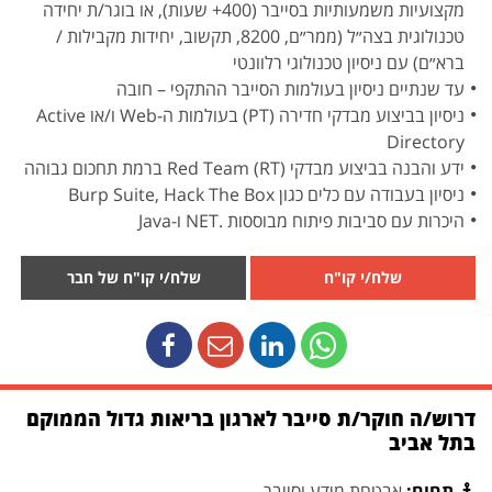
מקצועיות משמעותיות בסייבר (400+ שעות), או בוגר/ת יחידה
טכנולוגית בצה״ל (ממר״ם, 8200, תקשוב, יחידות מקבילות /
ברא״ם) עם ניסיון טכנולוגי רלוונטי
עד שנתיים ניסיון בעולמות הסייבר ההתקפי – חובה
ניסיון בביצוע מבדקי חדירה (PT) בעולמות ה-Web ו/או Active
Directory
ידע והבנה בביצוע מבדקי Red Team (RT) ברמת תחכום גבוהה
ניסיון בעבודה עם כלים כגון Burp Suite, Hack The Box
היכרות עם סביבות פיתוח מבוססות .NET ו-Java
שלח/י קו"ח
שלח/י קו"ח של חבר
דרוש/ה חוקר/ת סייבר לארגון בריאות גדול הממוקם
בתל אביב
תחום:
אבטחת מידע וסייבר