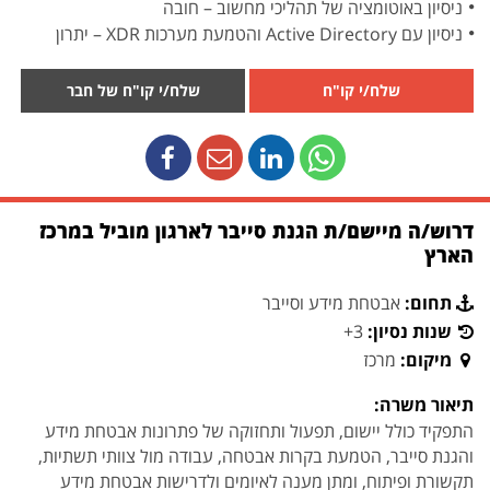
ניסיון באוטומציה של תהליכי מחשוב – חובה
ניסיון עם Active Directory והטמעת מערכות XDR – יתרון
שלח/י קו"ח
שלח/י קו"ח של חבר
דרוש/ה מיישם/ת הגנת סייבר לארגון מוביל במרכז
הארץ
תחום:
אבטחת מידע וסייבר
שנות נסיון:
3+
מיקום:
מרכז
תיאור משרה:
התפקיד כולל יישום, תפעול ותחזוקה של פתרונות אבטחת מידע
והגנת סייבר, הטמעת בקרות אבטחה, עבודה מול צוותי תשתיות,
תקשורת ופיתוח, ומתן מענה לאיומים ולדרישות אבטחת מידע