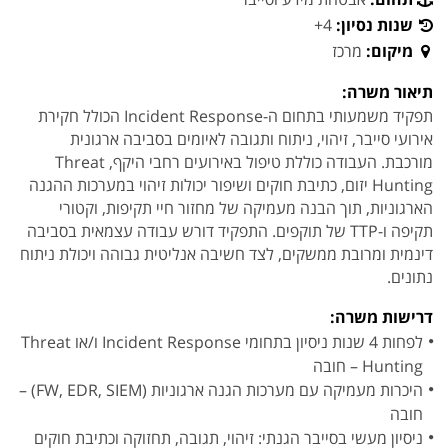
שנות נסיון:
4+
מיקום:
מרכז
תיאור משרה:
תפקיד משמעותי בתחום ה-Incident Response הכולל חקירת
אירועי סייבר, זיהוי, ניתוח ותגובה לאיומים בסביבה ארגונית
מורכבת. העבודה כוללת טיפול באירועים רחבי היקף, Threat
Hunting יזום, כתיבת חוקים ושיפור יכולות זיהוי במערכות ההגנה
הארגוניות, תוך הבנה מעמיקה של מחזור חיי תקיפות, וקטורי
תקיפה ו-TTP של תוקפים. התפקיד דורש עבודה עצמאית בסביבה
דינמית ומרובת ממשקים, לצד חשיבה אנליטית גבוהה ויכולת ניתוח
נתונים.
דרישות משרה:
לפחות 4 שנות ניסיון בתחומי Incident Response ו/או Threat
Hunting – חובה
היכרות מעמיקה עם מערכות הגנה ארגוניות (FW, EDR, SIEM) –
חובה
ניסיון מעשי בסייבר הגנתי: זיהוי, תגובה, תחזוקה וכתיבת חוקים