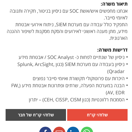
תיאור משרה:
אנחנו מחפשים איש/אשת SOC עם ניסיון בניטור, חקירה ותגובה
לאיומי סייבר.
התפקיד כולל עבודה עם מערכות SIEM, ניתוח אירועי אבטחת
מידע, מתן מענה ראשוני לאירועים והסקת מסקנות לשיפור ההגנה
הארגונית.
דרישות משרה:
ניסיון של שנתיים לפחות כ- SOC Analyst / אבטחת מידע
ניסיון בעבודה עם מערכות SIEM (כגון Splunk, ArcSight,
Qradar)
היכרות עם פרוטוקולי תקשורת ואיומי סייבר נפוצים
הבנה במערכות הפעלה, שרתים ופתרונות אבטחת מידע (FW,
AV, EDR)
הסמכות רלוונטיות (כגון CEH, CISSP, CISM) – יתרון
שלח/י קו"ח
שלח/י קו"ח של חבר