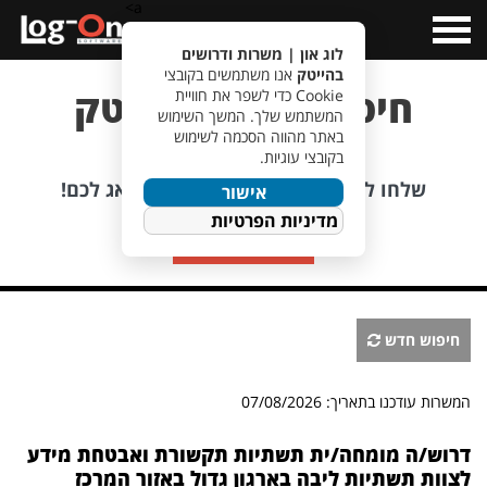
a>
Open
Menu
לוג און | משרות ודרושים
בהייטק
אנו משתמשים בקובצי
חיפוש משרות הייטק
Cookie כדי לשפר את חוויית
המשתמש שלך. המשך השימוש
באתר מהווה הסכמה לשימוש
בקובצי עוגיות.
לא מוצאים משרה מתאימה?
שלחו לנו קורות חיים, אנחנו כבר נדאג לכם!
אישור
מדיניות הפרטיות
שליחת קורות חיים
חיפוש חדש
המשרות עודכנו בתאריך: 07/08/2026
דרוש/ה מומחה/ית תשתיות תקשורת ואבטחת מידע
לצוות תשתיות ליבה בארגון גדול באזור המרכז