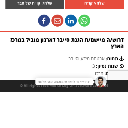
שלח/י קו"ח
שלח/י קו"ח של חבר
דרוש/ה מיישם/ת הגנת סייבר לארגון מוביל במרכז
הארץ
תחום:
אבטחת מידע וסייבר
שנות נסיון:
3+
מיקום:
מרכז
דברו איתי כדי למצוא את המשרה הבאה שלכם!
תיאור משרה:
All rights reserved to Log-On Software Ltd. 2026 ©
התפקיד כולל יישום, תפעול ותחזוקה של פתרונות אבטחת מידע
והגנת סייבר, הטמעת בקרות אבטחה, עבודה מול צוותי תשתיות,
תקשורת ופיתוח, ומתן מענה לאיומים ולדרישות אבטחת מידע
בסביבה טכנולוגית מתקדמת.
תחומי אחריות
• יישום והטמעה של פתרונות אבטחת מידע והגנת סייבר בארגון.