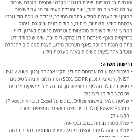
והנחיות רגולטוריות, יצירת מנגנוני בקרה שוטפים והובלת שגרות
עבודה לצמצום חשיפות, ייזום והובלת פעילויות מניעה לשיפור
החוסן של מערכות המידע בתחום הסייבר, עבודה שוטפת מול גורמי
אבטחת מידע, תשתיות, פיתוח, ניהול סיכונים וביקורת, ניהול
מטריציוני של משימות מול צוותים וגורמים מגוונים בארגון, ליווי
פרויקטים באגף מערכות מידע בהקשרי סייבר, שימוש כמוקד ידע
בתחום הגנת הסייבר באגף מערכות מידע, הצגת סטטוסים להנהלה
ומעקב אחר ביצוע משימות באגף מערכות מידע
דרישות משרה:
היכרות עם עולם אבטחת המידע, תקני אבטחה (כגון ISO 27001,
NIST), רגולציות (כגון SOX, GDPR) ומתודולוגיות ניהול סיכונים
ניסיון בהובלת תהליכים חוצי-ארגון, עבודה מול ממשקים מרובים
ויכולת ניהול מטריציונית
שליטה מלאה ביישומי Office, בדגש על Excel (נוסחאות, Pivot)
ו-PowerPoint (כולל בניית מצגות והצגת ממצאים בצורה
מקצועית)
יכולת ניסוח גבוהה בכתב ובעל-פה
יכולת גבוהה לניתוח והצגת מידע, כתיבת מסמכים ונהלים ברמה