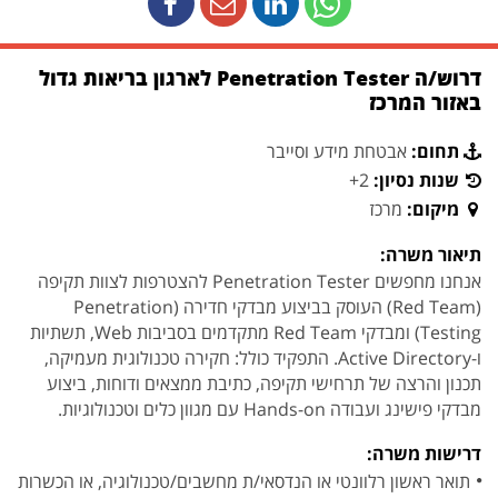
דרוש/ה Penetration Tester לארגון בריאות גדול
באזור המרכז
תחום:
אבטחת מידע וסייבר
שנות נסיון:
2+
מיקום:
מרכז
תיאור משרה:
אנחנו מחפשים Penetration Tester להצטרפות לצוות תקיפה
(Red Team) העוסק בביצוע מבדקי חדירה (Penetration
Testing) ומבדקי Red Team מתקדמים בסביבות Web, תשתיות
ו-Active Directory. התפקיד כולל: חקירה טכנולוגית מעמיקה,
תכנון והרצה של תרחישי תקיפה, כתיבת ממצאים ודוחות, ביצוע
מבדקי פישינג ועבודה Hands-on עם מגוון כלים וטכנולוגיות.
דרישות משרה:
תואר ראשון רלוונטי או הנדסאי/ת מחשבים/טכנולוגיה, או הכשרות