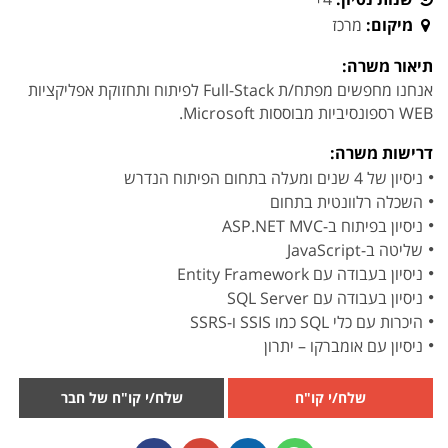
מיקום:
מרכז
תיאור משרה:
אנחנו מחפשים מפתח/ת Full-Stack לפיתוח ותחזוקת אפליקציות
WEB רספונסיביות מבוססות Microsoft.
דרישות משרה:
ניסיון של 4 שנים ומעלה בתחום הפיתוח הנדרש
השכלה רלוונטית בתחום
ניסיון בפיתוח ב-ASP.NET MVC
שליטה ב-JavaScript
ניסיון בעבודה עם Entity Framework
ניסיון בעבודה עם SQL Server
היכרות עם כלי SQL כמו SSIS ו-SSRS
ניסיון עם אומברקו – יתרון
שלח/י קו"ח
שלח/י קו"ח של חבר