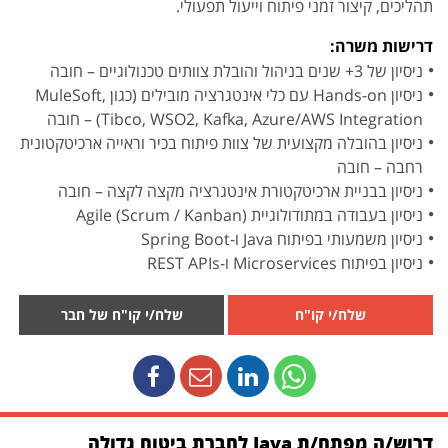
תהליכים, קיצור זמני פיתוח וייעול תפעולי.
דרישות משרה:
ניסיון של 3+ שנים בניהול והובלת צוותים טכנולוגיים – חובה
ניסיון Hands-on עם כלי אינטגרציה מובילים (כגון MuleSoft,
Tibco, WSO2, Kafka, Azure/AWS Integration) – חובה
ניסיון בהובלה מקצועית של צוות פיתוח בכיר וראייה ארכיטקטונית
רחבה – חובה
ניסיון בבניית ארכיטקטורת אינטגרציה מקצה לקצה – חובה
ניסיון בעבודה במתודולוגיית Agile (Scrum / Kanban)
ניסיון משמעותי בפיתוח Java ו-Spring Boot
ניסיון בפיתוח Microservices ו-REST APIs
שלח/י קו"ח
שלח/י קו"ח של חבר
דרוש/ה מפתח/ת Java לחברת ביטוח גדולה