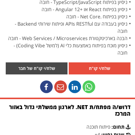
ניסיון בפיתוח TypeScript/JavaScript - חובה
ניסיון בפיתוח React או +Angular 12 - חובה
ניסיון בפיתוח .Net Core - חובה
ניסיון בעבודה עם APIs RESTful ופיתוח שירותי Backend -
חובה
הבנה בארכיטקטורת Web Services / Microservices - חובה
ניסיון מוכח בפיתוח באמצעות כלי AI (למשל Coding Vibe) -
חובה
שלח/י קו"ח
שלח/י קו"ח של חבר
דרוש/ה מפתח/ת NET. לארגון ממשלתי גדול באזור
המרכז
תחום:
פיתוח תוכנה
שנות נסיון:
4+