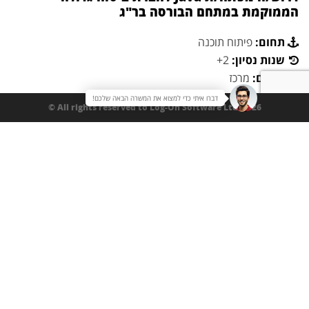
הממוקמת במתחם הבורסה בר"ג
תחום:
פיתוח תוכנה
שנות נסיון:
2+
מיקום:
מרכז
דברו איתי כדי למצוא את המשרה הבאה שלכם!
תיאור משרה:
All rights reserved to Log-On Software Ltd. 2026 ©
לארגון מוביל בתחום הביטוח דרוש/ה מפתח/ת Java להשתלבות
בצוות פיתוח העוסק במערכות מבוססות API וארכיטקטורת
Microservices.
התפקיד כולל פיתוח Microservices ב-Java Spring Boot,
עבודה עם פרוטוקולי תקשורת שונים כגון HTTP, AMQP, REST ו-
SOAP, ועבודה מול API Gateway בסביבת ארכיטקטורה מבוססת
שירותים. בנוסף, ליווי תוצרים מקצה לקצה כולל כתיבת תיעוד
ותמיכה בלקוחות בתהליכי בדיקות, ניהול API, טיפול בתקלות ייצור
וניתוח לוגים, ועבודה שוטפת עם כלי ניהול תצורה כגון GitLab,
Jenkins ו-Maven.