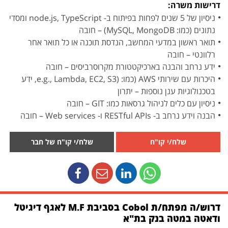
דרישות משרה:
ניסיון של 5 שנים לפחות בפיתוח ב- node.js, TypeScript ומסדי
נתונים (כמו: MySQL, MongoDB) – חובה
תואר ראשון במדעי המחשב, הנדסת תוכנה או כל תואר אחר
רלוונטי – חובה
ידע נרחב והבנה בארכיקטטורת מקרוסרביסים – חובה
היכרות עם שירותי AWS (כמו: (e.g., Lambda, EC2, S3, ידע
בטכנולוגיות ענן נוספות – יתרון
ניסיון עם כלים לניהול גרסאות כמו: GIT – חובה
הבנה וידע נרחב ב- RESTful APIs ו- Web services – חובה
שלח/י קו"ח
שלח/י קו"ח של חבר
דרוש/ה מפתח/ת Cobol בסביבת M.F לאגף דיגיטל
ודאטה במטה בנק בת"א