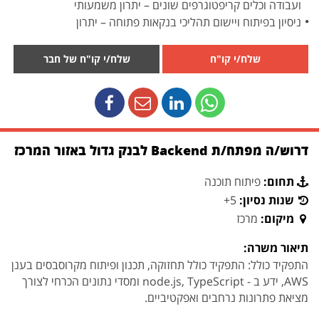
ועבודה וכלים קריפטוגרפים שונים – יתרון משמעותי
ניסיון בפיתוח ויישום תהליכי בנקאות פתוחה – יתרון
שלח/י קו"ח
שלח/י קו"ח של חבר
דרוש/ה מפתח/ת Backend לבנק גדול באזור המרכז
תחום:
פיתוח תוכנה
שנות נסיון:
5+
מיקום:
מרכז
תיאור משרה:
התפקיד כולל: התפקיד כולל תחזוקה, תכנון ופיתוח מקרוסבסים בענן
AWS, ידע ב - node.js, TypeScript ומסדי נתונים הכרחי לצורך
מציאת פתרונות נרחבים ואפקטיביים.