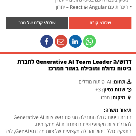
היכרות עם Angular או React – יתרון
שלח/י קו"ח
שלח/י קו"ח של חבר
דרוש/ה Generative AI Team Leader לחברת
ביטוח גדולה ומובילה באזור המרכז
תחום:
AI ופיתוח מודלים
שנות נסיון:
3+
מיקום:
מרכז
תיאור משרה:
חברת ביטוח גדולה ומובילה מגייסת ראש צוות Generative AI
להובלת צוות מקצועי ופיתוח פתרונות AI מתקדמים.
התפקיד כולל ניהול והובלה מקצועית של צוות מהנדסי GenAI, לצד