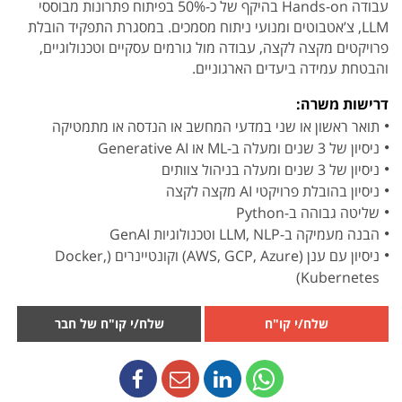
עבודה Hands-on בהיקף של כ-50% בפיתוח פתרונות מבוססי
LLM, צ’אטבוטים ומנועי ניתוח מסמכים. במסגרת התפקיד הובלת
פרויקטים מקצה לקצה, עבודה מול גורמים עסקיים וטכנולוגיים,
והבטחת עמידה ביעדים הארגוניים.
דרישות משרה:
תואר ראשון או שני במדעי המחשב או הנדסה או מתמטיקה
ניסיון של 3 שנים ומעלה ב-ML או Generative AI
ניסיון של 3 שנים ומעלה בניהול צוותים
ניסיון בהובלת פרויקטי AI מקצה לקצה
שליטה גבוהה ב-Python
הבנה מעמיקה ב-LLM, NLP וטכנולוגיות GenAI
ניסיון עם ענן (AWS, GCP, Azure) וקונטיינרים (Docker,
Kubernetes)
שלח/י קו"ח
שלח/י קו"ח של חבר