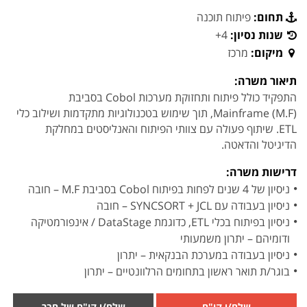
תחום:
פיתוח תוכנה
שנות נסיון:
4+
מיקום:
מרכז
תיאור משרה:
התפקיד כולל פיתוח ותחזוקת מערכות Cobol בסביבת
Mainframe (M.F), תוך שימוש בטכנולוגיות מתקדמות ושילוב כלי
ETL. שיתוף פעולה עם צוותי הפיתוח והאנליסטים במחלקת
הדיגיטל והדאטה.
דרישות משרה:
ניסיון של 4 שנים לפחות בפיתוח Cobol בסביבת M.F – חובה
ניסיון בעבודה עם SYNCSORT + JCL – חובה
ניסיון בפיתוח בכלי ETL, כדוגמת DataStage / אינפורמטיקה
ודומיהם – יתרון משמעותי
ניסיון בעבודה במערכת הבנקאית – יתרון
בוגר/ת תואר ראשון בתחומים הרלוונטיים – יתרון
שלח/י קו"ח
שלח/י קו"ח של חבר