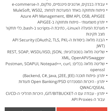
עבודה בבנקים, ארגונים פיננסיים, טלקום, ה-e-commerse
פיתוח ותחזוקה באחד המערכות לפחות: MuleSoft, WS02,
Azure API Management, IBM API, OSB, APIGEE
יתרון משמעותי - פיתוח ותחזוקה ב-APIGEE
מערכת הפעלה הLinux-, כתיבת ה-scripts ב-bash, כלי תחקור
מצב תקינות
הבנה מלאה ביסודות ה-API Security (OAuth2, TLS, PKI,
JWT)
שליטה מלאה בטכונלוגיות: REST, SOAP, WSDL/XSD, JSON,
XML, OpenAPI/Swagger
שליטה מלאה בכלים: Postman, SOAPUI, Notepad++, curl,
openssl
יתרון -פיתוח תוכנה (Backend, C#, Java, J2EE, JEE)
יתרון - היכרות הסטנדרט Open Banking/PSD תעודות
QWAC/QSEAL
יתרון - עבודה עם ה-GIT/BITBUCKET, היכרות תהליכי ה-CI/CD
עבור ה-API Proxies