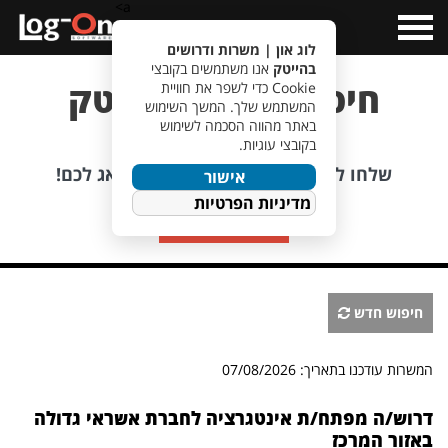
a>
Open
Menu
לוג און | משרות ודרושים
בהייטק
אנו משתמשים בקובצי
חיפוש משרות הייטק
Cookie כדי לשפר את חוויית
המשתמש שלך. המשך השימוש
באתר מהווה הסכמה לשימוש
בקובצי עוגיות.
לא מוצאים משרה מתאימה?
שלחו לנו קורות חיים, אנחנו כבר נדאג לכם!
אישור
מדיניות הפרטיות
שליחת קורות חיים
חיפוש חדש
המשרות עודכנו בתאריך: 07/08/2026
דרוש/ה מפתח/ת אינטגרציה לחברת אשראי גדולה
באזור המרכז