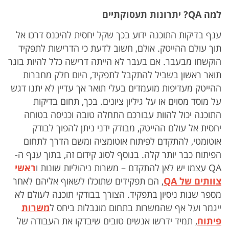
למה
QA
? יתרונות תעסוקתיים
ענף בדיקות התוכנה ידוע בכך שקל יחסית להיכנס דרכו אל
תוך עולם ההייטק. אולם, חשוב לדעת כי הדרישות לתפקיד
הוקשחו מבעבר. אם בעבר לא הייתה דרישה כלל להיות בוגר
תואר ראשון בשביל להתקבל לתפקיד, היום חלק מחברות
ההייטק מעדיפות מועמדים בעלי תואר אך עדיין לא יתנו דגש
על מוסד מסוים או על גיליון ציונים. בכך, תחום בדיקות
התוכנה יכול להוות עבורכם התחלה טובה וכניסה בטוחה
יחסית אל עולם ההייטק, מבודק ידני ניתן להפוך לבודק
אוטומטי, להתקדם לפיתוח אוטומציה ומשם הדרך לתחום
הפיתוח כבר יותר קלה. בנוסף לסוג קידום זה, בתוך ענף ה-
QA עצמו יש לאן להתקדם – משרות ניהוליות שונות ו
ראשי
צוותים של
QA
, הם תפקידים שתוכלו לשאוף אליהם לאחר
מספר שנות ניסיון בתפקיד. הצורך בבודקי תוכנה לעולם לא
ייגמר ועל אף שהמשרות בתחום מוגבלות ביחס ל
משרות
פיתוח
, תמיד ידרשו אנשים טובים שיבדקו את העבודה של