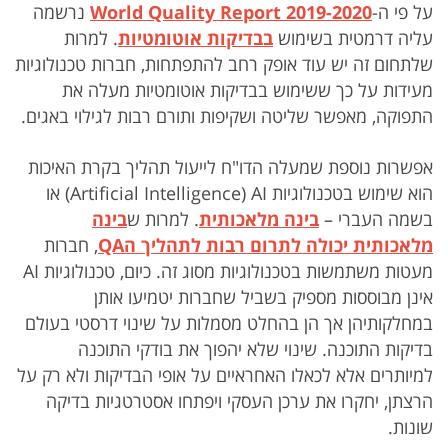
על פי ה-
World Quality Report 2019-2020
נרשמה
עליה דרמטית בשימוש
בבדיקות אוטומטיות
. למרות
שלתחום זה יש עוד אופק רחב להתפתחות, חברות טכנולוגיות
מעידות על כך ששימוש בבדיקות אוטומטיות מעלה את
התפוקה, מאפשר שליטה ושקיפות ותורם רבות לגילוי באגים.
אפשרות נוספת שמעלה הדו"ח לייעול תהליך בקרת האיכות
הוא שימוש בטכנולוגיות Artificial Intelligence) AI) או
בשמה העברי –
בינה מלאכותית
. למרות ש
בינה
מלאכותית יכולה לתרום רבות לתהליך ה
QA
, חברות
מעטות משתמשות בטכנולוגיות מסוג זה. כיום, טכנולוגיות AI
אינן מבוססות מספיק בשביל שחברות יטמיעו אותן
במחלקותיהן אך הן בהחלט מסמלות על שינוי דרסטי בעולם
בדיקות התוכנה. שינוי שלא יהפוך את בודקי התוכנה
למיותרים אלא לכאלו האחראיים על אופי הבדיקות ולא רק על
הרצתן, יחקרו את ערכן העסקי ויפתחו אסטרטגיות בדיקה
שונות.