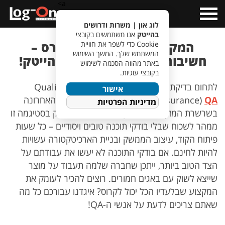
a>
Open
Menu
לוג און | משרות ודרושים
בהייטק
אנו משתמשים בקובצי
המקצוע שבלעדיו הכל קורס –
Cookie כדי לשפר את חוויית
המשתמש שלך. המשך השימוש
חשיבותו של ה-QA לעולם ההייטק!
באתר מהווה הסכמה לשימוש
בקובצי עוגיות.
לתחום בדיקת התוכנה, או בשמו המוכר יותר Quality
אישור
QA
Assurance)
) נוצרה סטיגמה של החוליה האחרונה
מדיניות הפרטיות
בשרשרת המזון של ההייטק. אבל כל מי שמחזיק בסטיגמה זו
ממהר לשכוח שבלי בודקי תוכנה טובים ויסודיים – כל שעות
פיתוח הקוד, עיצוב הממשק ובניית הארכיטקטורה עשויות
להיות לחינם. אם בודקי התוכנה לא יעשו את עבודתם על
הצד הטוב ביותר, ייתכן שחברה שלמה תעבוד על מוצר
שייצא לשוק עם באגים חמורים. רוצים להכיר לעומק את
המקצוע שבלעדיו הכל יכול לקרוס? איגדנו עבורכם כל מה
שאתם צריכים לדעת על אנשי ה-QA!