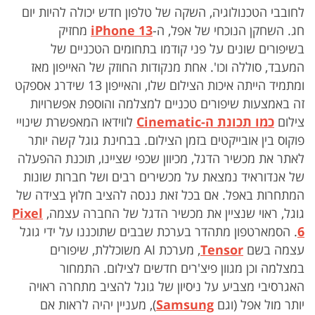
לחובבי הטכנולוגיה, השקה של טלפון חדש יכולה להיות יום
חג. השחקן הנוכחי של אפל, ה-
iPhone 13
מחזיק
בשיפורים שונים על פני קודמו בתחומים הטכניים של
המעבד, סוללה וכו'. אחת מנקודות החוזק של האייפון מאז
ומתמיד הייתה איכות הצילום שלו, והאייפון 13 שידרג אספקט
זה באמצעות שיפורים טכניים למצלמה והוספת אפשרויות
צילום
כמו תכונת ה-
Cinematic
לווידאו המאפשרת שינויי
פוקוס בין אובייקטים בזמן הצילום. בבחינת גוגל קשה יותר
לאתר את מכשיר הדגל, מכיוון שכפי שציינו, תוכנת ההפעלה
של אנדוראיד נמצאת על מכשירים רבים ושל חברות שונות
המתחרות באפל. אם בכל זאת ננסה להציב חלוץ בצידה של
גוגל, ראוי שנציין את מכשיר הדגל של החברה עצמה,
Pixel
6
. הסמארטפון מתהדר בערכת שבבים שתוכננו על ידי גוגל
עצמה בשם
Tensor
, מערכת AI משוכללת, שיפורים
במצלמה וכן מגוון פיצ'רים חדשים לצילום. התמחור
האגרסיבי מצביע על ניסיון של גוגל להציב מתחרה ראויה
יותר מול אפל (וגם
Samsung
), מעניין יהיה לראות אם