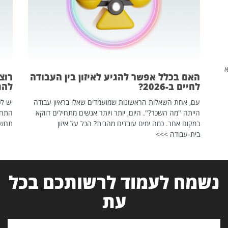
שהיא
האם בכלל אפשר להגיע לאיזון בין העבודה
רוצ
לחיים ב-2026?
להת
עם, אחת השאלות הראשונות שמועמדים שאלו בראיון עבודה
יש לכ
הייתה "מה השכר?". היום, יותר ויותר אנשים מתחילים דווקא
התחל
במקום אחר. כמה ימים עובדים מהבית? הכל על איזון
תחשפ
בית-עבודה >>>
נשמח לעמוד לרשותכם בכל
עת