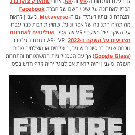
להתעלם ממגמות ה-
VR
וה-
AR
. אחרי
שמארק צוקרברג
הכריז לאחרונה על שינוי השם של חברת
Facebook
והצהרת כוונותיו לעתיד עם ה-
etaverse
M
, מעניין לראות
מה תהיה התגובה של אפל וגוגל. שמועות רבות כבר עברו
על השקה של משקפיי VR של אפל,
ואנליטיים לאחרונה
מצביעים על השקה ב-2022
. VR ו-AR בגזרת גוגל כבר
נוכחת שנים בניסיונות שונים, מוצלחים או מוצלחים פחות
(
Google Glass
) אך עם הטכנולוגיות המשתפרות והתחרות
העולה, מעניין יהיה לראות אם לגוגל יהיה קלף חדש בכיס.