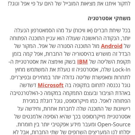
לחקור איתנו את מציאות המובייל של היום על פי אפל וגוגל!
משחקי אסטרטגיה
בכל שיחת חברים (או וויכוח) על מהו הסמאטרפון הנעלה
יותר, הנקודה הראשונה שעולה הוא עניין התוכנה הפתוחה
של
Android
מול התוכנה הסגורה של אפל. המקור של
הבדל זה מושרש בהיסטוריה של החברות, אפל קמה בזמן
תקופת השליטה של
IBM
בשוק ואימצה את אסטרטגיית ה-
Lock-In שלה, אסטרטגיה זו נועלת את המשתמש מחוץ
לתחרות ומאפשרת שליטה גדולה יותר במחירים ובפיצ'רים.
גוגל נכנסה לתחום בתקופה בה
Microsoft
דשדשה
באהדת הציבור ובעצם התמקמה במקומה כ-האלטרנטיבה
הפתוחה לאפל. כמו מייקרוסופט, גוגל דוגלת במכירת
רישיונות של התוכנה שלה לחברות אחרות, וחידשה על
אסטרטגיית מייקרוסופט בכך שהיא הוסיפה אלמנטים של
Open-Source ומעבר מידע אפקטיבי יותר בין חומרות.
יסלחו לנו המעריצים השרופים של שתי החברות, אבל לא