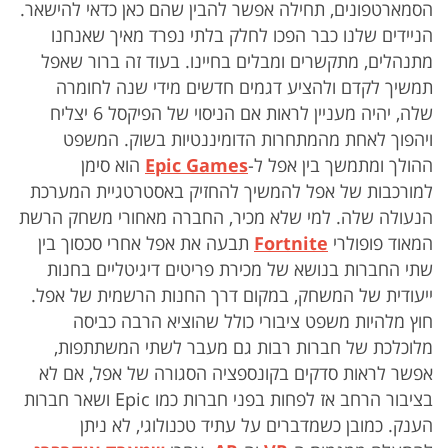
הסמארטפונים, תחילה אפשר להבין שהם כאן כדאי להישאר.
הניידים שלנו כבר הפכו לחלק בלתי נפרד מאיך שאנחנו
מתנהלים, מתקשרים ומבלים בחיינו. בעוד זה ברור שאפל
תמשיך לקדם ולהציע דגמים חדשים מידי שנה לחומרה
שלה, יהיה מעניין לראות אם הניסוי של הפיקסל 6 יצליח
ויהפוך לאחת מהמתחרות הדומיננטיות בשוק. המשפט
ההולך ומתמשך בין אפל ל-
pic Games
E
הוא סימן
למורכבות של אפל להמשיך להחזיק באסטרטגיית המערכת
הנעולה שלה. למי שלא מכיר, החברה מאחורי משחק הרשת
המאוד פופולרי
Fortnite
תבעה את אפל אחרי סכסוך בין
שתי החברות בנושא של מכירת פריטים דיגיטליים בחנות
ייעודית של המשחק, במקום דרך החנות הרשמית של אפל.
חוץ מלהיות משפט ציבורי כולל שהוציא הרבה כביסה
מלוכלכת של חברות רבות גם מעבר לשתי המשתתפות,
אפשר לראות סדקים בקונספציה הסגורה של אפל, אם לא
בציבור הרחב אז לפחות בפני חברות כמו Epic ושאר חברות
הענק. כמובן כשמדברים על עתיד טכנולוגי, לא ניתן