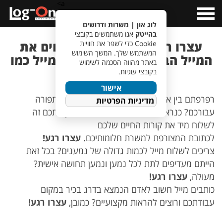
a>
Open
Menu
לוג און | משרות ודרושים
בהייטק
אנו משתמשים בקובצי
עצרו רגע לפני שאתם שולחים את
Cookie כדי לשפר את חוויית
המשתמש שלך. המשך השימוש
המייל הבא! (או: איך שולחים מייל כמו
באתר מהווה הסכמה לשימוש
שצריך)
בקובצי עוגיות.
אישור
רפרפתם בין אתרי הדרושים ומצאתם משרה שתפורה
מדיניות הפרטיות
עבורכם? כנראה שברגע זה, כל מה שמעניין אתכם זה
לשלוח מיד את קורות החיים שלכם
לכתובת המצורפת למשרת חלומותיכם.
עצרו רגע!
צריכים לשלוח מייל לכמות גדולה של נמענים? בכל זאת
הייתם מעדיפים לתת לכל נמען ונמען תחושה אישית?
מעולה,
עצרו רגע!
כותבים מייל חשוב לאדם הנמצא בדרג בכיר במקום
עבודתכם ורוצים להראות מקצועיים? כמובן,
עצרו רגע!