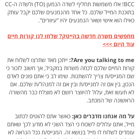
BCC! אלו משמשות תחליף לשדה הנמען (TO) ולשדה ה-CC
בתוכנת המייל שלכם. כל אחד מהנמנעים שלכם יקבל עותק
כאילו הוא אישי ושאר הנמנעים יהיו "עיוורים".
מחפשים משרה חדשה בהייטק? שלחו לנו קורות חיים
עוד היום >>>
Are you talking to me?:
ייתכן מאד שתרצו לשלוח את
קורות החיים שלכם לכמה משרות במקביל, אך חשוב לזכור כי
שם המגייס/ת צריך להשתנות. שימו לב כי אתם פונים לאדם
הנכון, בין אם זה למגייס/ת ובין אם זה למנהל/ת שלכם. אם
לא תעשו זאת, עלול להיווצר רושם לא מוצלח כבר מהשורה
הראשונה של המכתב.
על מה אנחנו מדברים כאן:
כאשר אתם להוטים לכתוב
מייל, אתם עלולים לשכוח כי הצד השני לא מודע לכך שאתם
עומדים לשלוח לו מייל בנושא זה. המגייס/ת ככל הנראה לא