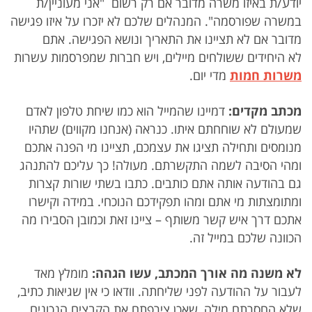
יודע/ת באיזו משרה מדובר אם רק רשום "אני מעוניין/ת
במשרה שפורסמה". המנהלים שלכם לא יזכרו על איזו פגישה
מדובר אם לא תציינו את התאריך ונושא הפגישה. אתם
לא היחידים ששולחים מיילים, ויש חברות שמפרסמות עשרות
משרות חמות
מדי יום.
מכתב מקדים:
דמיינו שהמייל הוא כמו שיחת טלפון לאדם
שמעולם לא שוחחתם איתו. כנראה (אנחנו מקווים) שתהיו
מנומסים ותחילה תציגו את עצמכם, תציינו מי הפנה אתכם
ומהי הסיבה לשמה התקשרתם. מעולה! כך עליכם להתנהג
גם בהודעה אותה אתם כותבים. כתבו בשתי שורות קצרות
ומתומצתות מי אתם ומהו תפקידכם הנוכחי. במידה וקישרו
אתכם דרך איש קשר משותף – ציינו זאת וכמובן הסבירו מה
הכוונה שלכם במייל זה.
לא משנה מה אורך המכתב, עשו הגהה:
מומלץ מאד
לעבור על ההודעה לפני שליחתה. וודאו כי אין שגיאות כתיב,
שלא החסרתם מילה, שאכן צירפתם את הקבצים הנכונים