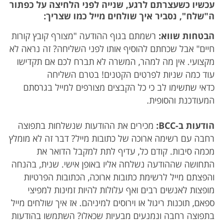
עכשיו כשעצרתם לרגע, שנייה לפני הלחיצה על כפתור
ה"שלח", נסביר איך שולחים מייל כמו שצריך:
הבטחות שווא:
רשמתם בגוף ההודעה "מצורף קובץ קורות
חיים" אבל שכחתם להוסיף אותו לפני השליחה? זה נראה לא
מקצועי. אין מה למהר, המשרה לא תברח לכם אם תקדישו
עוד כמה שניות לפרטים הקטנים! בטרם השליחה
כדאי שתשימו לב כי כל הקבצים מצורפים למייל בגרסתם
המעודכנת והסופית.
הודעות ב-BCC:
מכירים את ההודעות שנשלחות בתפוצה
רחבה עם רשימה ארוכה של כתובות מייל? דבר זה לא מומלץ
מכמה סיבות. קודם כל, עדיף לתת למקבל הדואר את
התחושה שההודעה נשלחה אליו באופן אישי. שנית, בהנחה
והפצתם מייל לרשימת כתובות ארוכה, הכתובות הפרטיות
מופצות לאנשים רבים ואף עלולות להיות זמינות למפיצי
ספאם, תוכנות ריגול או וירוסים למיניהם. אז איך שולחים מייל
בתפוצה רחבה ונמנעים מבעיות שכאלו? השתמשו בהודעות