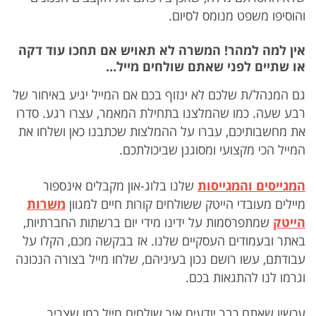
והוסיפו משפט מנומס לסיום.
אין למה למהר! המשרה לא תאויש אם תחכו עוד דקה
או שתיים לפני שאתם שולחים מייל…
גם המנהל/ת שלכם לא ינזוף בכם אם המייל יגיע באיחור של
רבע שעה. כמו שהמלצנו בתחילת המאמר, עצרו רגע. סדרו
את מחשבותיכם, עברו על ההמלצות שכתבנו כאן ושלחו את
המייל הכי מקצועי ומסוגנן שביכולתכם.
המגייסים והמגייסות
שלנו בלוג-און מקבלים אינספור
מיילים מעובדי הייטק ששולחים קורות חיים למגוון
משרות
הייטק
שמתפרסמות על ידינו מידי יום ברשתות החברתיות,
באתר ובעמודים העסקיים שלנו. אז בבקשה מכם, הקלו על
עבודתם, עשו רושם נכון בעיניהם, שלחו מייל בצורה הנכונה
וגרמו לנו להתגאות בכם.
עכשיו שאתם כבר יודעים איך שולחים מייל כמו שצריך,